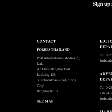
Sign up 
CONTACT
EDIT
DEPA
FORBES THAILAND
Tel. 0-2
Post International Media Co.,
forbest
Ltd.
7th Floor, Bangkok Post
ADVE
Building, 136
DEPA
Sunthornkosa Road, Klong
Toey,
Tel. 0-2
Bangkok 10110
4768,47
forbest
SEE MAP
MARK