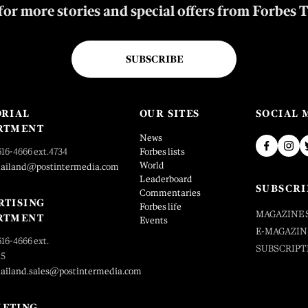
for more stories and special offers from Forbes 
SUBSCRIBE
ORIAL
OUR SITES
SOCIAL 
RTMENT
News
616-4666 ext.4734
Forbes lists
World
hailand@postintermedia.com
Leaderboard
SUBSCRI
Commentaries
RTISING
Forbes life
MAGAZINE 
RTMENT
Events
E-MAGAZIN
616-4666 ext.
SUBSCRIPT
25
hailand.sales@postintermedia.com
ETING