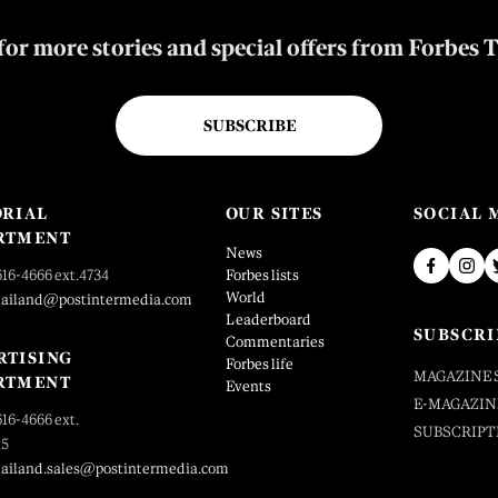
for more stories and special offers from Forbes 
SUBSCRIBE
ORIAL
OUR SITES
SOCIAL 
RTMENT
News
616-4666 ext.4734
Forbes lists
World
hailand@postintermedia.com
Leaderboard
SUBSCRI
Commentaries
RTISING
Forbes life
MAGAZINE 
RTMENT
Events
E-MAGAZIN
616-4666 ext.
SUBSCRIPT
25
hailand.sales@postintermedia.com