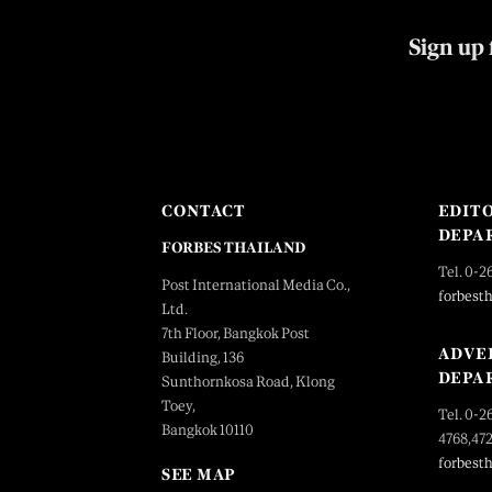
Sign up 
CONTACT
EDIT
DEPA
FORBES THAILAND
Tel. 0-2
Post International Media Co.,
forbest
Ltd.
7th Floor, Bangkok Post
ADVE
Building, 136
DEPA
Sunthornkosa Road, Klong
Toey,
Tel. 0-2
Bangkok 10110
4768,47
forbest
SEE MAP