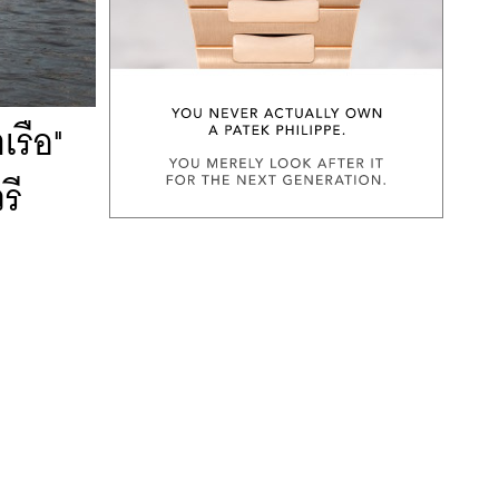
เรือ"
รี