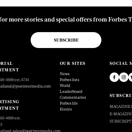
for more stories and special offers from Forbes 
SUBSCRIBE
ORIAL
OUR SITES
SOCIAL 
RTMENT
News
616-4666 ext.4734
Forbes lists
World
hailand@postintermedia.com
Leaderboard
SUBSCRI
Commentaries
RTISING
Forbes life
MAGAZINE 
RTMENT
Events
E-MAGAZIN
616-4666 ext.
SUBSCRIPT
25
hailand.sales@postintermedia.com