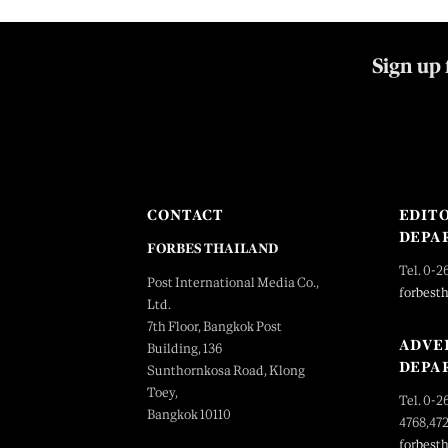
Sign up 
CONTACT
EDIT
DEPA
FORBES THAILAND
Tel. 0-2
Post International Media Co.,
forbest
Ltd.
7th Floor, Bangkok Post
ADVE
Building, 136
DEPA
Sunthornkosa Road, Klong
Toey,
Tel. 0-2
Bangkok 10110
4768,47
forbest