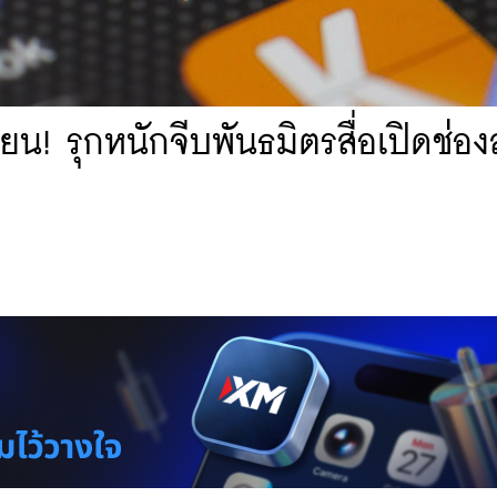
ียน! รุกหนักจีบพันธมิตรสื่อเปิดช่อ