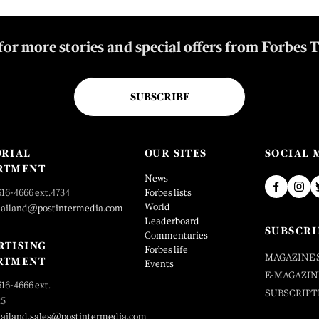
for more stories and special offers from Forbes 
SUBSCRIBE
ORIAL
OUR SITES
SOCIAL 
RTMENT
News
616-4666 ext.4734
Forbes lists
World
hailand@postintermedia.com
Leaderboard
SUBSCRI
Commentaries
RTISING
Forbes life
MAGAZINE 
RTMENT
Events
E-MAGAZIN
616-4666 ext.
SUBSCRIPT
25
hailand.sales@postintermedia.com