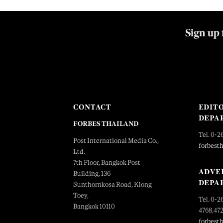
Sign up 
CONTACT
EDIT
DEPA
FORBES THAILAND
Tel. 0-2
Post International Media Co.,
forbest
Ltd.
7th Floor, Bangkok Post
ADVE
Building, 136
DEPA
Sunthornkosa Road, Klong
Toey,
Tel. 0-2
Bangkok 10110
4768,47
forbest