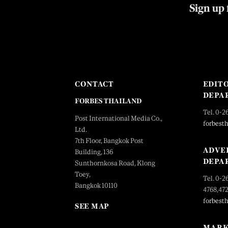
Sign up 
CONTACT
EDIT
DEPA
FORBES THAILAND
Tel. 0-2
Post International Media Co.,
forbest
Ltd.
7th Floor, Bangkok Post
ADVE
Building, 136
DEPA
Sunthornkosa Road, Klong
Toey,
Tel. 0-2
Bangkok 10110
4768,47
forbest
SEE MAP
MARK