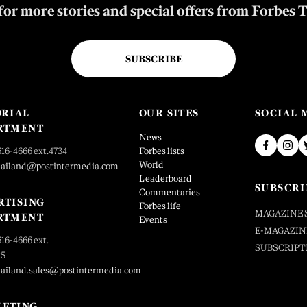
for more stories and special offers from Forbes 
SUBSCRIBE
ORIAL
OUR SITES
SOCIAL 
RTMENT
News
616-4666 ext.4734
Forbes lists
World
hailand@postintermedia.com
Leaderboard
SUBSCRI
Commentaries
RTISING
Forbes life
MAGAZINE 
RTMENT
Events
E-MAGAZIN
616-4666 ext.
SUBSCRIPT
25
hailand.sales@postintermedia.com
ETING