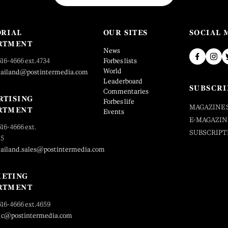
ORIAL
OUR SITES
SOCIAL 
RTMENT
News
616-4666 ext.4734
Forbes lists
World
hailand@postintermedia.com
Leaderboard
SUBSCRI
Commentaries
RTISING
Forbes life
MAGAZINE 
RTMENT
Events
E-MAGAZIN
616-4666 ext.
SUBSCRIPT
25
hailand.sales@postintermedia.com
ETING
RTMENT
616-4666 ext.4659
_c@postintermedia.com