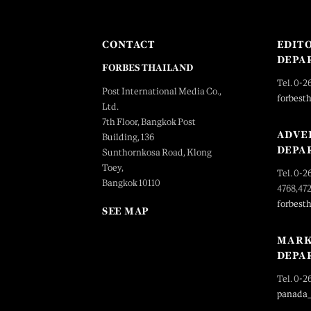
CONTACT
EDIT
DEPA
FORBES THAILAND
Tel. 0-2
Post International Media Co.,
forbest
Ltd.
7th Floor, Bangkok Post
ADVE
Building, 136
DEPA
Sunthornkosa Road, Klong
Toey,
Tel. 0-2
Bangkok 10110
4768,47
forbest
SEE MAP
MARK
DEPA
Tel. 0-2
panada