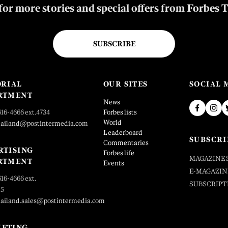
for more stories and special offers from Forbes 
SUBSCRIBE
ORIAL
OUR SITES
SOCIAL 
RTMENT
News
616-4666 ext.4734
Forbes lists
World
hailand@postintermedia.com
Leaderboard
SUBSCRI
Commentaries
RTISING
Forbes life
MAGAZINE 
RTMENT
Events
E-MAGAZIN
616-4666 ext.
SUBSCRIPT
25
hailand.sales@postintermedia.com
ETING