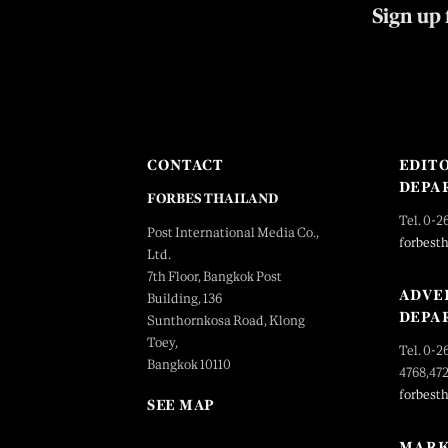
Sign up 
CONTACT
EDIT
DEPA
FORBES THAILAND
Tel. 0-2
Post International Media Co.,
forbest
Ltd.
7th Floor, Bangkok Post
ADVE
Building, 136
DEPA
Sunthornkosa Road, Klong
Toey,
Tel. 0-2
Bangkok 10110
4768,47
forbest
SEE MAP
MARK