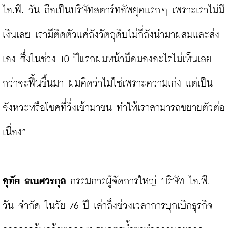
ไอ.พี. วัน ถือเป็นบริษัทสตาร์ทอัพยุคแรกๆ เพราะเราไม่มี
เงินเลย เรามีติดตัวแค่ถังวัตถุดิบไม่กี่ถังนำมาผสมและส่ง
เอง ซึ่งในช่วง 10 ปีแรกผมหน้ามืดมองอะไรไม่เห็นเลย
กว่าจะฟื้นขึ้นมา ผมคิดว่าไม่ใช่เพราะความเก่ง แต่เป็น
จังหวะหรือโชคที่วิ่งเข้ามาชน ทำให้เราสามารถขยายตัวต่อ
เนื่อง”

อุทัย ธเนศวรกุล
 กรรมการผู้จัดการใหญ่ บริษัท ไอ.พี. 
วัน จำกัด ในวัย 76 ปี เล่าถึงช่วงเวลาการบุกเบิกธุรกิจ