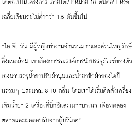
ได้ต่อไปในโครงการ ภายใต้เป้าหมาย 18 ตันต่อปี หรือ
เฉลี่ยเดือนละไม่ต่ำกว่า 1.5 ตันขึ้นไป

“ไอ.พี. วัน มีผู้หญิงทำงานจำนวนมากและส่วนใหญ่รักษ์
สิ่งแวดล้อม เขาต้องการรณรงค์การนำบรรจุภัณฑ์ของตัว
เองมาบรรจุน้ำยาปรับผ้านุ่มและน้ำยาซักผ้าของไฮยี
นรวมๆ ประมาณ 8-10 กลิ่น โดยเราได้เริ่มติดตั้งเครื่อง
เติมน้ำยา 2 เครื่องที่บิ๊กซีและเมกาบางนา เพื่อทดลอง
ตลาดและผลตอบรับจากผู้บริโภค”
