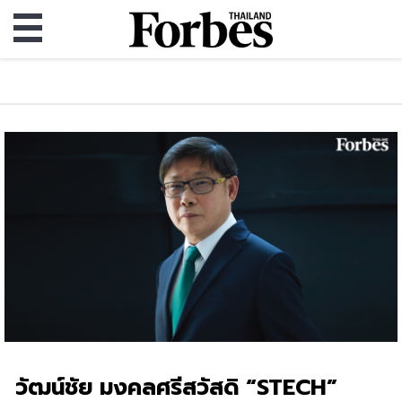
วัฒน์ชัย มงคลศรีสวัสดิ “STECH”