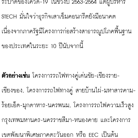
ระบาดของโควิด-19 ในช่วงปี 2563-2564 แต่ผู้บริหาร 
STECH มั่นใจว่าธุรกิจเสาเข็มคอนกรีตยังมีอนาคต 
เนื่องจากภาครัฐมีโครงการก่อสร้างสาธารณูปโภคพื้นฐาน
ของประเทศในระยะ 10 ปีนับจากนี้

ตัวอย่างเช่น
 โครงการรถไฟทางคู่เด่นชัย-เชียงราย-
เชียงของ, โครงการรถไฟทางคู่ สายบ้านไผ่-มหาสารคาม-
ร้อยเอ็ด-มุกดาหาร-นครพนม, โครงการรถไฟความเร็วสูง 
กรุงเทพมหานคร-นครราชสีมา-หนองคาย และโครงการ
เขตพัฒนาพิเศษภาคตะวันออก หรือ EEC เป็นต้น
