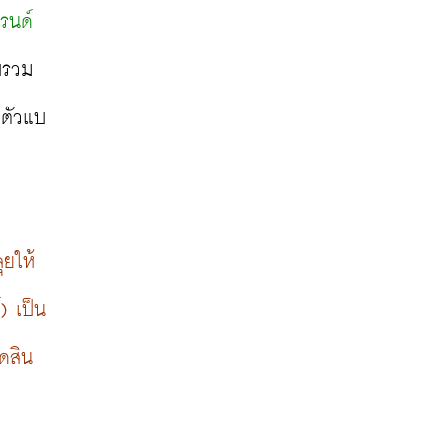
บรนด์
บรวม
ดตัวแบ
ุยให้
 เป็น 
ัดสิน