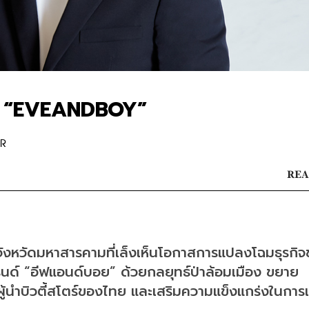
โตร์ “EVEANDBOY”
OR
REA
นจังหวัดมหาสารคามที่เล็งเห็นโอกาสการแปลงโฉมธุรกิ
บรนด์ “อีฟแอนด์บอย” ด้วยกลยุทธ์ป่าล้อมเมือง ขยาย
ู้นำบิวตี้สโตร์ของไทย และเสริมความแข็งแกร่งในการเป