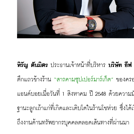
หิรัญ ตันมิตร 
ประธานเจ้าหน้าที่บริหาร 
บริษัท อี
ตึกแถวข้างร้าน 
“สารคามซุปเปอร์มาร์เก็ต”
 ของครอบ
แอนด์บอยเมื่อวันที่ 1 สิงหาคม ปี 2548 ด้วยควา
ฐานะลูกเถ้าแก่ที่เกิดและเติบโตในร้านโชห่วย ซึ่งไ
ถึงงานด้านทรัพยากรบุคคลตลอดเส้นทางที่ผ่านมา
