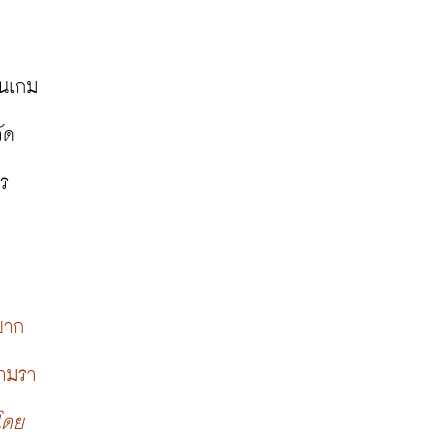
ินเกม
ัด
ร
มยาก
รามรา
โดย