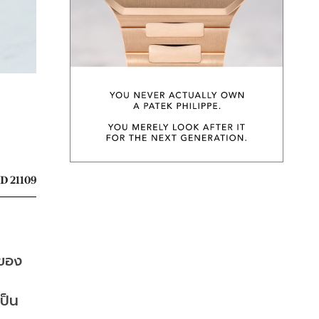
D 21109
จของ
็น 