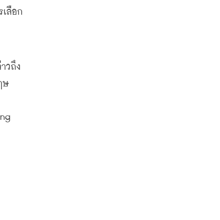
รเลือก
่าวถึง
ษ 
ง
ng 