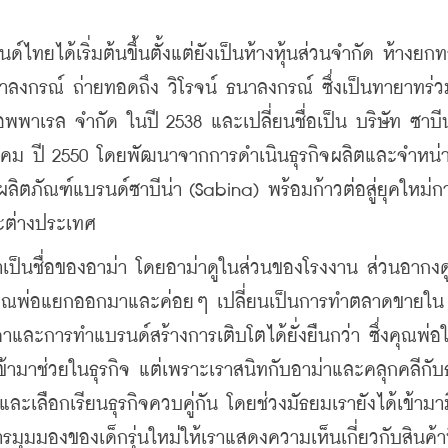
ไทยได้เริ่มต้นขึ้นตั้งแต่ยังเป็นห้างหุ้นส่วนจำกัด ห้างยก
ลงกรณ์ ถ่ายทอดถึง วิโรจน์ ธนาลงกรณ์ ซึ่งเป็นทายาทร่ว
อพพาเรล จำกัด ในปี 2538 และเปลี่ยนชื่อเป็น บริษัท ซาบีน่
ภาคม ปี 2550 โดยพัฒนาจากการดำเนินธุรกิจผลิตและจำหน่
ลิตภัณฑ์แบรนด์ซาบีน่า (Sabina) พร้อมก้าวต่อสู่ยุคใหม่ก
ะต่างประเทศ
เป็นชื่อของอาม่า โดยอาม่าดูในส่วนของโรงงาน ส่วนอากงดู
ยคุณพ่อแยกออกมาและค่อยๆ เปลี่ยนเป็นการทำตลาดขายใน
าและการทำแบรนด์สร้างการเติบโตได้ยั่งยืนกว่า ซึ่งคุณพ่อใ
ข้ามาช่วยในธุรกิจ แต่เพราะเราสนิทกับอาม่าและคลุกคลีกับธ
 และเลือกเรียนธุรกิจควบคู่กัน โดยช่วงมัธยมเรายังได้เข้ามา
รมุมมองของเด็กรุ่นใหม่ให้เราแสดงความเห็นเกี่ยวกับสินค้าท