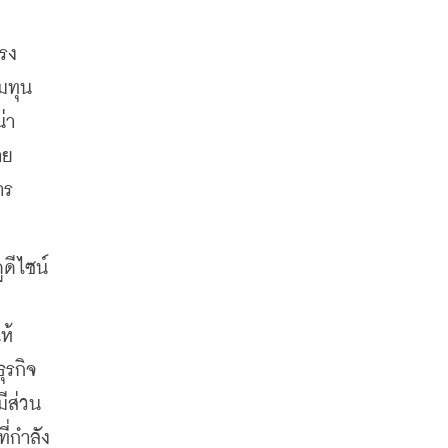
ทรง
มทุน
า 
าย
าร
ดีไซน์
ห้
ุรกิจ
มีส่วน
ี่กำลัง