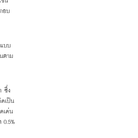
ช่น 
ะกอบ
ูปแบบ
วนตาม
 ซึ่ง
ดเป็น 
ดดเด่น
ต 0.5% 