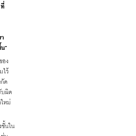
ี่
หา
้น”
จของ
มไว้
กัด 
ับผิด
ใหม่
ชั้นใน 