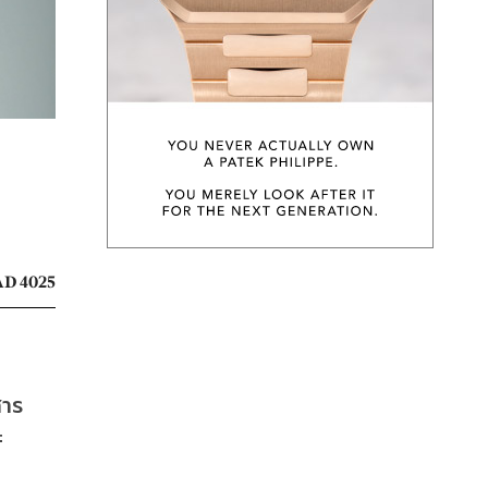
D 4025
สาร
ะ