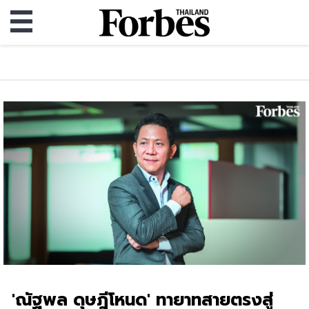
'ณัฐพล ดุษฎีโหนด' ทายาทสายตรงสู่