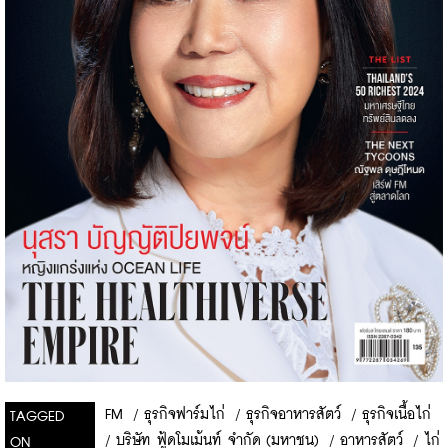
FM
/
ธุรกิจฟาร์มไก่
/
ธุรกิจอาหารสัตว์
/
ธุรกิจเนื้อไก่
TAGGED
/
บริษัท ฟู้ดโมเม้นท์ จำกัด (มหาชน)
/
อาหารสัตว์
/
ไก่
ON