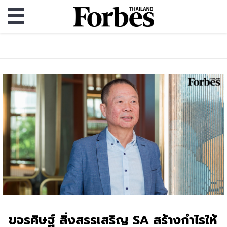
ขจรศิษฐ์ สิ่งสรรเสริญ SA สร้างกำไรให้