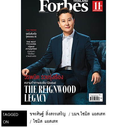
ขจรศิษฐ์ สิ่งสรรเสริญ
/
บมจ.ไซมิส แอสเสท
TAGGED
/
ไซมิส แอสเสท
ON