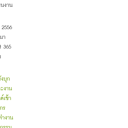
นงาน 
 2556 
ฒนา
 365 
ย
ังบุก
และงาน
ด์เข้า
กร 
ทำงาน 
ตกรรม