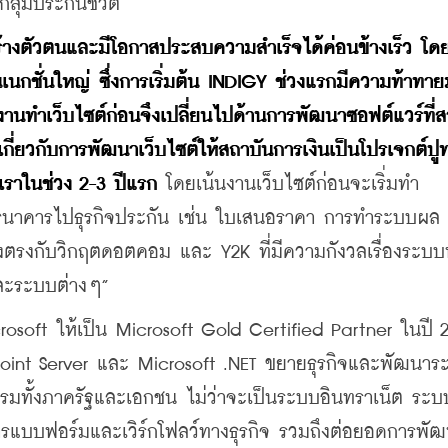
ุ่มประกันชีวิต
ถสร้างตัวตนและมีโอกาสประสบความสำเร็จได้ค่อนข้างเร็ว โด
เนกชั่นใหญ่ ซึ่งการเริ่มต้น INDIGY ช่วงแรกมีความท้าทาย
รับงานทำเว็บไซต์ก่อนจึงเปลี่ยนไปด้านการพัฒนาซอฟต์แวร์ที่
ี่ยวกับการพัฒนาเว็บไซต์ให้สถาบันการเงินเป็นโปรเจกต์ปูท
งเราในช่วง 2-3 ปีแรก
 โดยเน้นงานเว็บไซต์ก่อนจะเริ่มทำ
ธนาคารไปธุรกิจประกัน เช่น ใบเสนอราคา การทำระบบผล
งตรงกับวิกฤตดอตคอม และ Y2K ที่มีความกังวลเรื่องระบบพ
์และระบบต่างๆ”
crosoft ให้เป็น Microsoft Gold Certified Partner ในปี 2
Point Server และ Microsoft .NET ขยายธุรกิจและพัฒนาร
รรมทั้งภาครัฐและเอกชน ไม่ว่าจะเป็นระบบอินทราเน็ต ระบ
รแบบฟอร์มและเวิร์กโฟลว์ทางธุรกิจ รวมถึงต่อยอดการพั