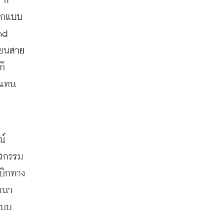
IT 
อกแบบ 
nd 
่ยนสาย
ก็
แทน 
ณ์
ศวกรรม
เบิกทาง
ัฒนา
ะบบ