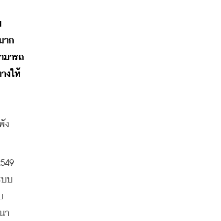
ย
มาก 
สามารถ 
างให้
ัง 
549 
ะบบ
บ
ฒนา