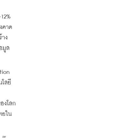
-12% 
่งคาด
้าง
อมูล
ion 
นโลยี
ของโลก 
ไทยใน