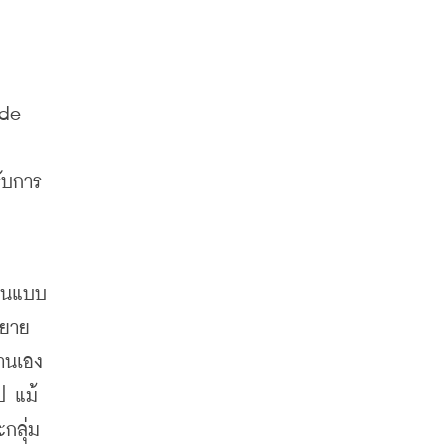
de 
รับการ
ียนแบบ
ขยาย
งานเอง
ป แม้
กลุ่ม