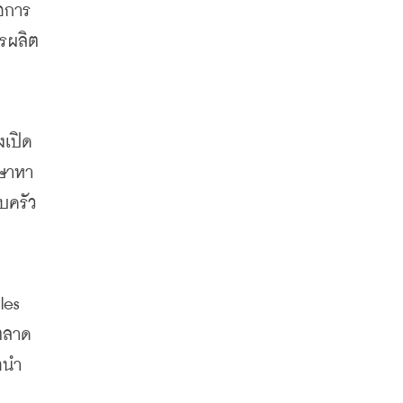
เอการ
ารผลิต
งเปิด
กษาหา
บครัว
es 
ตลาด 
อนำ