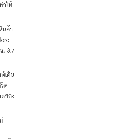
ทำให้
ินค้า
ora 
ณ 3.7 
ษ์เดิน
ีวิต
หมดของ
่ 