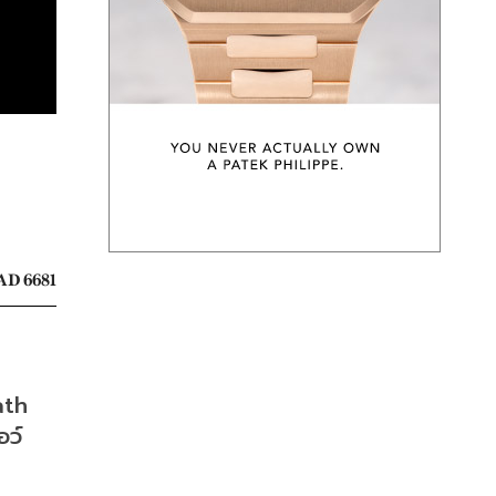
AD 6681
th 
อว์