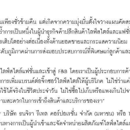
เพียงชั่วข้ามคืน แต่เกิดจากความมุ่งมั่นตั้งใจวางแผนคัดส
รเป็นหนึ่งในผู้นำธุรกิจค้าปลีกสินค้าไลฟ์สไตล์และแฟชั่นท
รเติบโตอย่างต่อเนื่องทั้งด้านยอดขายและกระแสความนิยม 
ในระดับภูมิภาคผ่านการส่งมอบประสบการณ์ที่พิเศษแก่ลูกค้าแล
กไลฟ์สไตล์แฟชั่นและเข้าสู่ F&B โดยเราเป็นผู้ประกอบการค้า
ิ่มแบรนด์ต่อจิ๊กซอว์ไลฟ์สไตล์ให้ผู้บริโภค ไม่ใช่ว่าแค่
้ได้จริงในชีวิตประจำวัน ไม่ใช่ซื้อไปเก็บหรือแพงเกินไปจ
วามสะดวกในการเข้าถึงสินค้าและบริการของเรา”
ร บริษัท ธนจิรา รีเทล คอร์ปอเรชั่น จำกัด (มหาชน) หรือ 
้นเส้นทางการเป็นผู้นำเข้าและจัดจำหน่ายผลิตภัณฑ์ไลฟ์สไตล์