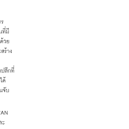
รร
ี่มี
ด้วย
ะสร้าง
ปลีกที่
ได้
นจับ
TAN 
และ