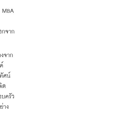
น MBA 
ออกจาก
่างจาก
์ 
ัศน์
จิต
อบครัว
ย่าง