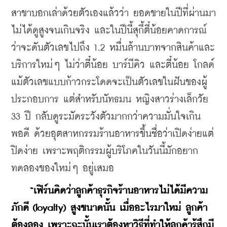
สาขาบอกเล่าด้วยตัวเองแล้วว่า ยอดขายในปีที่ผ่านมา
ไม่ได้ดูสูงจนเกินจริง และในปีนี้สุกี้ตี๋น้อยคาดการณ์
ว่าจะดันตัวเลขไปถึง 1.2 หมื่นล้านบาทจากสินค้าและ
บริการใหม่ๆ ไม่ว่าตี๋น้อย บาร์บีคิว และตี๋น้อย โกลด์ 
แม้ตัวเลขแบบก้าวกระโดดจะเป็นตัวเลขในฝันของผู้
ประกอบการ แต่สำหรับนัทธมน หญิงสาวร่างเล็กวัย 
33 ปี กลับดูระมัดระวังตัวมากกว่าความมั่นใจเกิน
พอดี ด้วยอุตสาหกรรมร้านอาหารขึ้นชื่อว่าเปิดง่ายแต่
ปิดง่าย เพราะพฤติกรรมผู้บริโภคในวันนี้มักอยาก
ทดลองของใหม่ๆ อยู่เสมอ
 “เฟิร์นคิดว่าลูกค้าธุรกิจร้านอาหารไม่ได้มีความ
ภักดี (loyalty) สูงขนาดนั้น เมื่ออะไรมาใหม่ ลูกค้า
ต้องลอง เพราะฉะนั้นเราต้องหาวิธีที่ทำให้ลูกค้ารู้สึกมี