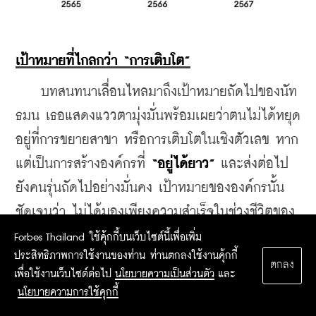
เป้าหมายที่ไกลกว่า “การเติบโต”
    บทสนทนาเลื่อนไหลมาถึงเป้าหมายถัดไปของนัท
ธมน เธอแสดงแววตามุ่งมั่นพร้อมเผยว่าตนไม่ได้หยุด
อยู่ที่การขยายสาขา หรือการเติบโตในเชิงตัวเลข หาก
แต่เป็นการสร้างองค์กรที่ 
“อยู่ได้ยาว” 
และส่งต่อไป
ยังคนรุ่นถัดไปอย่างมั่นคง เป้าหมายขององค์กรนั้น
ชัดเจนว่า ไม่ได้มองเพียงความสำเร็จในช่วงชีวิตของ
ตัวเอง
Forbes Thailand ใช้คุ้กกี้บนเว็บไซต์นี้เพื่อเพิ่ม
ประสิทธิภาพการใช้งานของท่าน ท่านตกลงใช้งานคุ้กกี้
ตกลง
  “Ultimate goal ของเฟิร์นเลยคือ อยากให้
เพื่อใช้งานเว็บไซต์ต่อไป
นโยบายความเป็นส่วนตัว
และ
บริษัท BNN Restaurant Group อยู่ได้เป็น 100-200 
นโยบายความการใช้คุกกี้
ปี”
 หนึ่งในเหตุผลของเป้าดังกล่าวอาจมาจากสถานะ