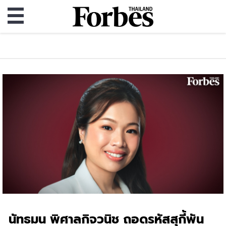
นัทธมน พิศาลกิจวนิช ถอดรหัสสุกี้พัน