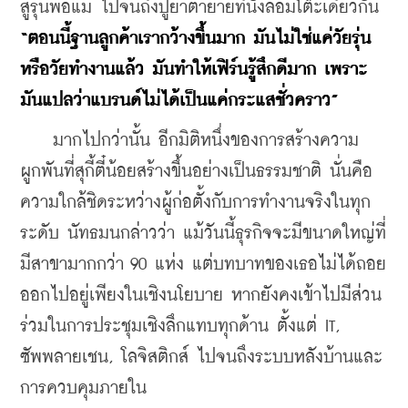
สู่รุ่นพ่อแม่ ไปจนถึงปู่ย่าตายายที่นั่งล้อมโต๊ะเดียวกัน 
“ตอนนี้ฐานลูกค้าเรากว้างขึ้นมาก มันไม่ใช่แค่วัยรุ่น
หรือวัยทำงานแล้ว มันทำให้เฟิร์นรู้สึกดีมาก เพราะ
มันแปลว่าแบรนด์ไม่ได้เป็นแค่กระแสชั่วคราว”
    มากไปกว่านั้น อีกมิติหนึ่งของการสร้างความ
ผูกพันที่สุกี้ตี๋น้อยสร้างขึ้นอย่างเป็นธรรมชาติ นั่นคือ
ความใกล้ชิดระหว่างผู้ก่อตั้งกับการทำงานจริงในทุก
ระดับ นัทธมนกล่าวว่า แม้วันนี้ธุรกิจจะมีขนาดใหญ่ที่
มีสาขามากกว่า 90 แห่ง แต่บทบาทของเธอไม่ได้ถอย
ออกไปอยู่เพียงในเชิงนโยบาย หากยังคงเข้าไปมีส่วน
ร่วมในการประชุมเชิงลึกแทบทุกด้าน ตั้งแต่ IT, 
ซัพพลายเชน, โลจิสติกส์ ไปจนถึงระบบหลังบ้านและ
การควบคุมภายใน