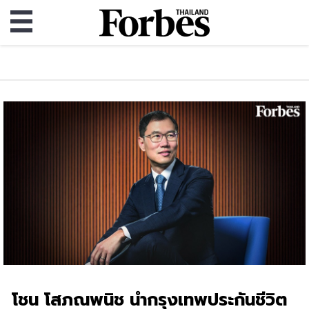
โชน โสภณพนิช นำกรุงเทพประกันชีวิต