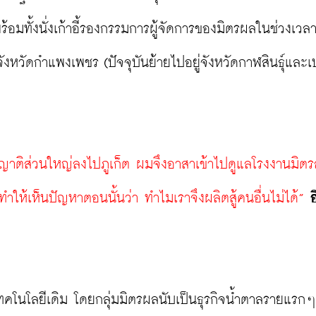
พร้อมทั้งนั่งเก้าอี้รองกรรมการผู้จัดการของมิตรผลในช่วงเวลาท
งหวัดกำแพงเพชร (ปัจจุบันย้ายไปอยู่จังหวัดกาฬสินธุ์และเป
ือง ญาติส่วนใหญ่ลงไปภูเก็ต ผมจึงอาสาเข้าไปดูแลโรงงานมิต
ำให้เห็นปัญหาตอนนั้นว่า ทำไมเราจึงผลิตสู้คนอื่นไม่ได้” 
อ
โนโลยีเดิม โดยกลุ่มมิตรผลนับเป็นธุรกิจน้ำตาลรายแรกๆ ท