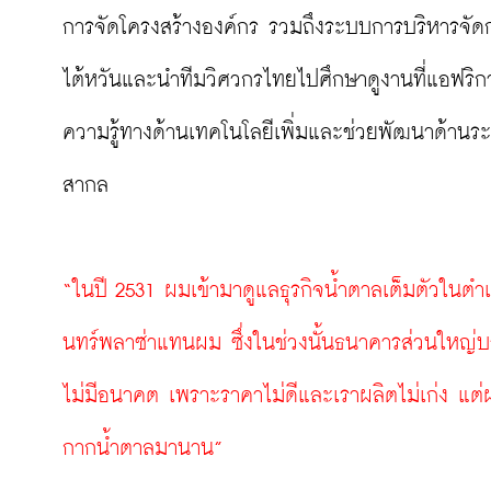
การจัดโครงสร้างองค์กร รวมถึงระบบการบริหารจัด
ไต้หวันและนำทีมวิศวกรไทยไปศึกษาดูงานที่แอฟริกาใ
ความรู้ทางด้านเทคโนโลยีเพิ่มและช่วยพัฒนาด้
สากล

“ในปี 2531 ผมเข้ามาดูแลธุรกิจน้ำตาลเต็มตัวในตำแ
นทร์พลาซ่าแทนผม ซึ่งในช่วงนั้นธนาคารส่วนใหญ่บอก
ไม่มีอนาคต เพราะราคาไม่ดีและเราผลิตไม่เก่ง แต
กากน้ำตาลมานาน”