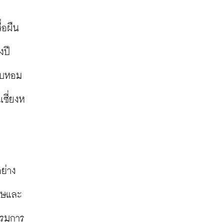
่อผืน
ปี 
ก็บหอม
เซี่ยงห
ย่าง
กฤษและ
รรมการ