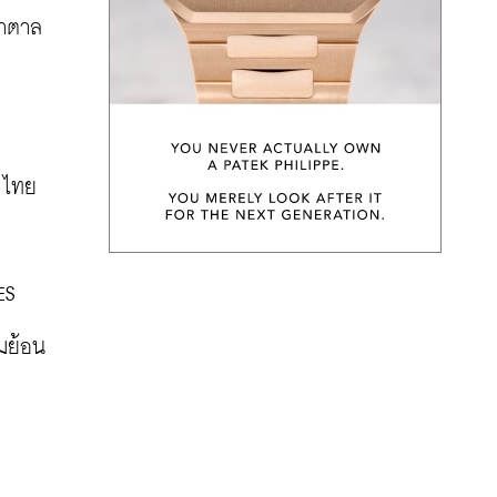
้ำตาล
ไทย 
S 
อมย้อน