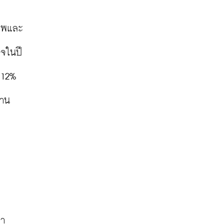
ภาพและ
จในปี 
12% 
่าน
หา