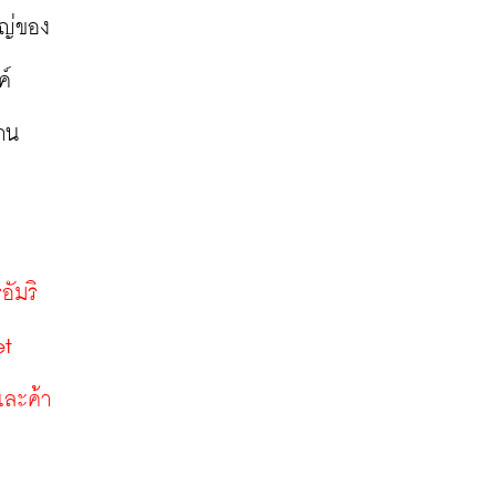
หญ่ของ
ค์
าน
อัมริ
t 
และค้า