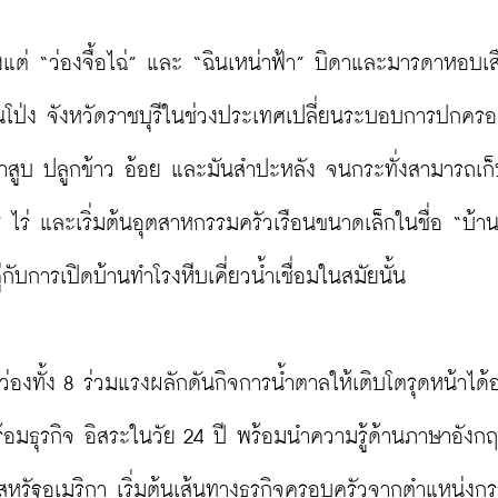
แต่ “ว่องจื้อไฉ่” และ “ฉินเหน่าฟ้า” บิดาและมารดาหอบเสื
โป่ง จังหวัดราชบุรีในช่วงประเทศเปลี่ยนระบอบการปกครอง
่ยาสูบ ปลูกข้าว อ้อย และมันสำปะหลัง จนกระทั่งสามารถเ
7 ไร่ และเริ่มต้นอุตสาหกรรมครัวเรือนขนาดเล็กในชื่อ “บ้าน
่กับการเปิดบ้านทำโรงหีบเคี่ยวน้ำเชื่อมในสมัยนั้น

องทั้ง 8 ร่วมแรงผลักดันกิจการน้ำตาลให้เติบโตรุดหน้าได้อ
ร้อมธุรกิจ อิสระในวัย 24 ปี พร้อมนำความรู้ด้านภาษาอัง
สหรัฐอเมริกา เริ่มต้นเส้นทางธุรกิจครอบครัวจากตำแหน่งก