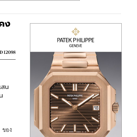
นคง
 12098
แสน
บน
5 ของ