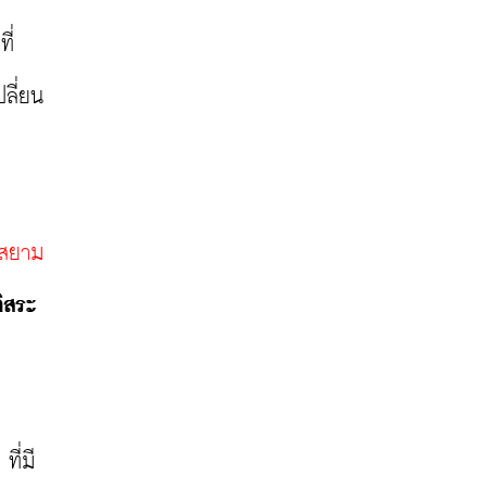
ี่
ลี่ยน
รสยาม
ิสระ 
ี่มี