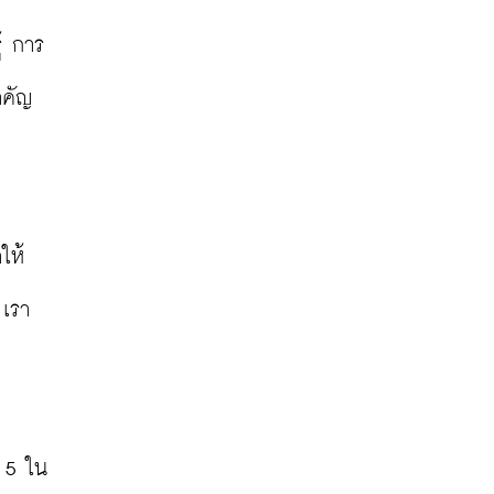
้ การ
าคัญ
ให้
 เรา
บ 5 ใน