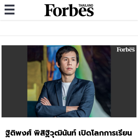
ฐิติพงศ์ พิสิฐิวุฒินันท์ เปิดโลกการเรียน