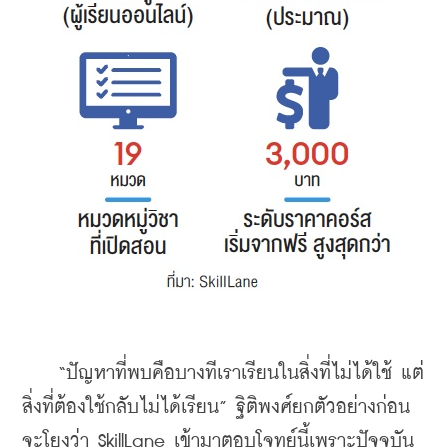
    “ปัญหาที่พบคือบางทีเราเรียนในสิ่งที่ไม่ได้ใช้ แต่
สิ่งที่ต้องใช้กลับไม่ได้เรียน” ฐิติพงศ์ยกตัวอย่างก่อน
จะโยงว่า SkillLane เข้ามาตอบโจทย์นี้เพราะปัจจุบัน