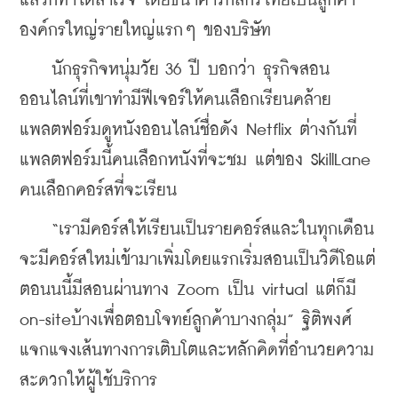
แล้วก็ทำได้สำเร็จ โดยธนาคารกสิกรไทยเป็นลูกค้า
องค์กรใหญ่รายใหญ่แรกๆ ของบริษัท
    นักธุรกิจหนุ่มวัย 36 ปี บอกว่า ธุรกิจสอน
ออนไลน์ที่เขาทำมีฟีเจอร์ให้คนเลือกเรียนคล้าย
แพลตฟอร์มดูหนังออนไลน์ชื่อดัง Netflix ต่างกันที่
แพลตฟอร์มนี้คนเลือกหนังที่จะชม แต่ของ SkillLane 
คนเลือกคอร์สที่จะเรียน
    “เรามีคอร์สให้เรียนเป็นรายคอร์สและในทุกเดือน
จะมีคอร์สใหม่เข้ามาเพิ่มโดยแรกเริ่มสอนเป็นวิดีโอแต่
ตอนนนี้มีสอนผ่านทาง Zoom เป็น virtual แต่ก็มี 
on-siteบ้างเพื่อตอบโจทย์ลูกค้าบางกลุ่ม” ฐิติพงศ์ 
แจกแจงเส้นทางการเติบโตและหลักคิดที่อำนวยความ
สะดวกให้ผู้ใช้บริการ