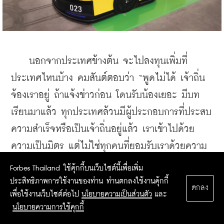
    นอกจากประเทศข้างต้น จะไปลงทุนเพิ่มที่
ประเทศไหนบ้าง คมสันต์ตอบว่า “พูดไม่ได้ เจ้าถิ่น
จ้องเราอยู่ ถ้าแจ้งข่าวก่อน โดนรับน้องเยอะ มีบท
เรียนมาแล้ว ทุกประเทศล้วนมีผู้ประกอบการที่ประสบ
ความสำเร็จหรือเป็นเจ้าถิ่นอยู่แล้ว เราเข้าไปด้วย
ความเป็นมิตร แต่ไม่ใช่ทุกคนที่ยอมรับเราด้วยความ
เป็นมิตร” คมสันต์กล่าวด้วยน้ำเสียงนิ่มๆ ไม่มีท่าที
Forbes Thailand ใช้คุ้กกี้บนเว็บไซต์นี้เพื่อเพิ่ม
โกรธขึ้งต่อการถูกรับน้องแต่อย่างใด
ประสิทธิภาพการใช้งานของท่าน ท่านตกลงใช้งานคุ้กกี้
ตกลง
เพื่อใช้งานเว็บไซต์ต่อไป
นโยบายความเป็นส่วนตัว
และ
ตัวอย่าง “การรับน้อง” เช่น ทำหน้าที่แทนหน่วยงาน
นโยบายความการใช้คุกกี้
รัฐแจ้งปัญหาหรืออื่นๆ แน่นอนว่าย่อมทำให้บริษัทได้