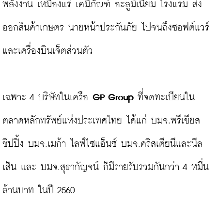
พลังงาน เหมืองแร่ เคมีภัณฑ์ อะลูมิเนียม โรงแรม ส่ง
ออกสินค้าเกษตร นายหน้าประกันภัย ไปจนถึงซอฟต์แวร์
และเครื่องบินเจ็ตส่วนตัว

เฉพาะ 4 บริษัทในเครือ
 GP Group
 ที่จดทะเบียนใน
ตลาดหลักทรัพย์แห่งประเทศไทย ได้แก่ บมจ.พรีเชียส 
ชิปปิ้ง บมจ.เมก้า ไลฟ์ไซแอ็นซ์ บมจ.คริสเตียนีและนีล
เส็น และ บมจ.สุธากัญจน์ ก็มีรายรับรวมกันกว่า 4 หมื่น
ล้านบาท ในปี 2560
