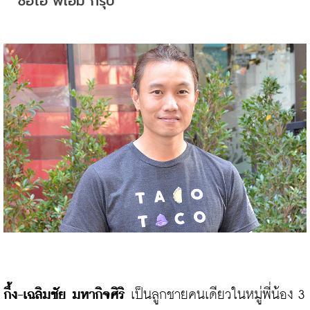
ซีอีโอ พีเอ็ม กรุ๊ป
กึ้ง-เฉลิมชัย มหากิจศิริ
 เป็นลูกชายคนเดียวในหมู่พี่น้อง 3 