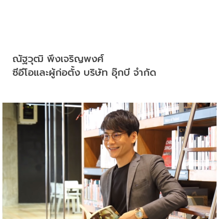
ณัฐวุฒิ พึงเจริญพงศ์

ซีอีโอและผู้ก่อตั้ง บริษัท อุ๊กบี จำกัด