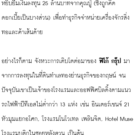
หยิบยืมเงินลงทุน 25 ล้านบาทจากคุณปู่ (ซึ่งถูกคิด
ดอกเบี้ยเป็นบางส่วน) เพื่อทำธุรกิจจำหน่ายเครื่องจักรสิ่ง
ทอและค้าเส้นด้าย

อย่างไรก็ตาม จังหวะการเติบโตต่อมาของ 
ฟิโก้ กรุ๊ป
 มา
จากการลงทุนในที่ดินทำเลทองย่านธุรกิจของกฤษน์ จน
ปัจจุบันเขาเป็นเจ้าของโรงแรมและออฟฟิศบิลดิ้งตามแนว
รถไฟฟ้าบีทีเอสไม่ต่ำกว่า 13 แห่ง เช่น อินเตอร์เชนจ์ 21 
หัวมุมแยกอโศก, โรงแรมโนโวเทล เพลินจิต, Hotel Muse 
โรงแรมบูติกในซอยหลังสวน เป็นต้น
