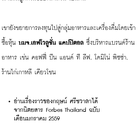
เขายังขยายการลงทุนไปสู่กลุ่มอาหารและเครื่องดื่มโดยเข้า
ซื้อหุ้น 
บมจ.เอฟโวลูชั่น แคปปิตอล
 ซึ่งบริหารแบรนด์ร้าน
อาหาร เช่น คอฟฟี่ บีน แอนด์ ที ลีฟ, โดมิโน่ พิซซ่า, 
อ่านเรื่องราวของกฤษน์ ศรีชวาลาได้
จากนิตยสาร Forbes Thailand ฉบับ
เดือนมกราคม 2559