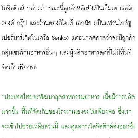
โลจิสติกส์ กล่าวว่า ขณะนี้ลูกค้าหลักยังเป็นเอ็มเค เรสโต
รองต์ กรุ๊ป และร้านดองกิโฮเต้ เอกมัย (เป็นแฟรนไชส์ซู
เปอร์มาร์เก็ตในเครือ Senko) แต่อนาคตคาดว่าจะมีลูกค้า
กลุ่มเชนร้านอาหารอื่นๆ และผู้ผลิตอาหารสดที่ไม่มีพื้นที่
จัดเก็บเพียงพอ

“ประเทศไทยจะพัฒนาอุตสาหกรรมอาหาร เมื่อมีการผลิต
มากขึ้น พื้นที่จัดเก็บของโรงงานเองจะไม่เพียงพอ ซึ่งเรา
จะเข้าไปช่วยเหลือส่วนนี้ และดูแลการโลจิสติกส์ส่งออกซึ่ง