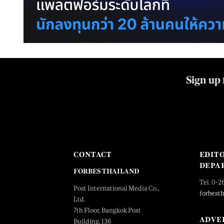
Sign up 
CONTACT
EDIT
DEPA
FORBES THAILAND
Tel. 0-2
Post International Media Co.,
forbest
Ltd.
7th Floor, Bangkok Post
ADVE
Building, 136