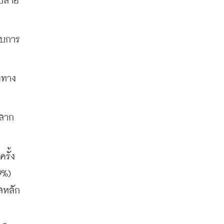
ยปลาย
อบการ
ยทาง
หลาก
ั้ง 
%) 
ลหลัก