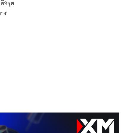
คือจุด
ง' 