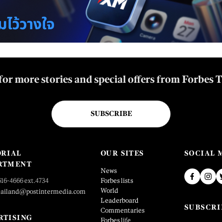
for more stories and special offers from Forbes 
SUBSCRIBE
ORIAL
OUR SITES
SOCIAL 
RTMENT
News
616-4666 ext.4734
Forbes lists
World
hailand@postintermedia.com
Leaderboard
SUBSCRI
Commentaries
RTISING
Forbes life