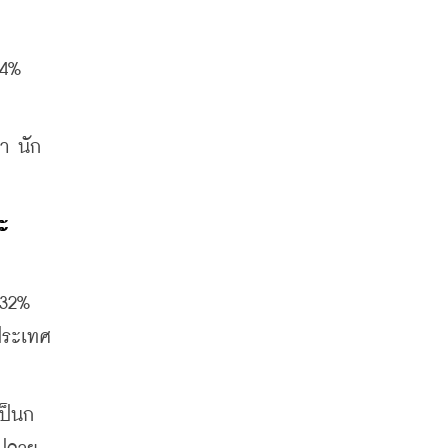
4% 
า นัก
ะ
32% 
ประเทศ
ป็นก