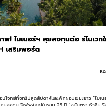
ยภาพ! ไมเนอร์ฯ ลุยลงทุนต่อ รีโนเวท
H เสริมพอร์ต
REA
ตอบโจทย์ทั้งทริปสุดสัปดาห์และพักผ่อนระยะยาว “ไมเนอ
งเกมลงทุน รีเฟรชใหญ่ในรอบ 25 ปี “อนันตรา หัวหิน รีส