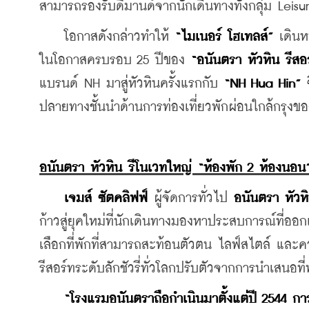
สามารถรองรับดีมานด์จากนักเดินทางทั้งกลุ่ม Le
    โอกาสดังกล่าวทำให้ 
“ไมเนอร์ โฮเทลส์”
 เดินห
ในโอกาสครบรอบ 25 ปีของ 
“อนันตรา หัวหิน รีสอ
แบรนด์ NH มาสู่หัวหินครั้งแรกกับ 
“NH Hua Hin”
 
ปลายทางชั้นนำด้านการท่องเที่ยวพักผ่อนใกล้กรุงขอ
อนันตรา หัวหิน รีโนเวทใหญ่ “ห้องพัก 2 ห้องนอน”
เจมส์ ซัตคลิฟฟ์
 ผู้จัดการทั่วไป 
อนันตรา หัวหิ
ก้าวสู่ยุคใหม่ที่นักเดินทางมองหาประสบการณ์ที่ออ
เลือกที่พักที่สามารถสะท้อนตัวตน ไลฟ์สไตล์ และ
รีสอร์ทระดับลักชัวรี่ทั่วโลกปรับตัวจากการนำเสนอท
“โรงแรมอนันตราถือกำเนินมาตั้งแต่ปี 2544 ก