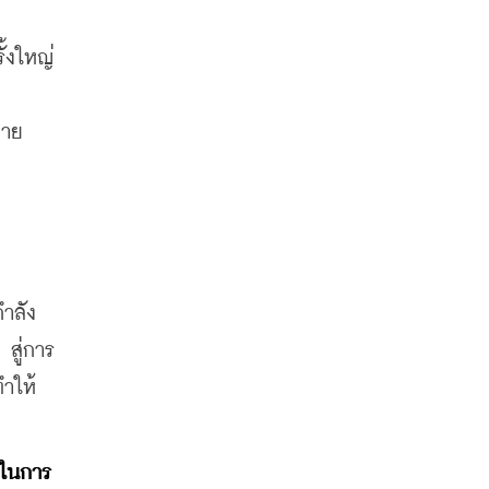
ั้งใหญ่
มาย
กำลัง
 สู่การ
ำให้
ญในการ