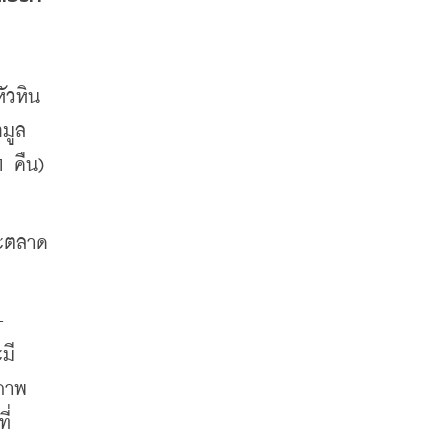
ัวหิน
อมูล
 คืน) 
าะตลาด
-
มี
ยภาพ
ี่