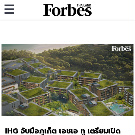
IHG จับมือภูเก็ต เอชเอ ทู เตรียมเปิด