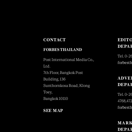
CONTACT
EDIT
DEPA
FORBES THAILAND
Tel. 0-2
Post International Media Co.,
forbest
Ltd.
7th Floor, Bangkok Post
ADVE
Building, 136
DEPA
Sunthornkosa Road, Klong
Toey,
Tel. 0-2
Bangkok 10110
4768,47
forbest
SEE MAP
MARK
DEPA