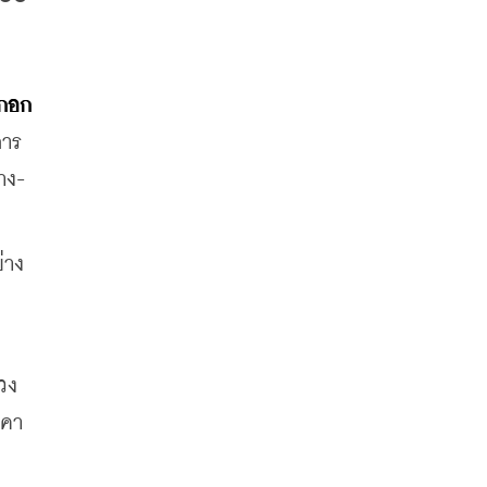
กอก
การ
าง-
่าง
วง
าคา