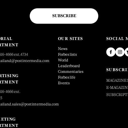
SUBSCRIBE
ORIAL
OUR SITES
SOCIAL 
RTMENT
News
616-4666 ext.4734
Forbes lists
World
hailand@postintermedia.com
Leaderboard
SUBSCRI
Commentaries
RTISING
Forbes life
MAGAZINE 
RTMENT
Events
E-MAGAZIN
616-4666 ext.
SUBSCRIPT
25
hailand.sales@postintermedia.com
ETING
RTMENT