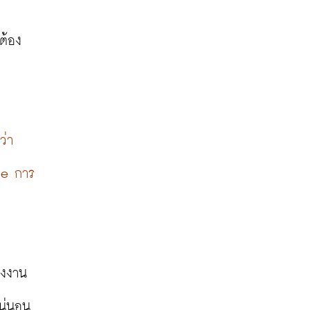
บ
ต้อง
่า 
rce การ
างงาน
แน่นอน