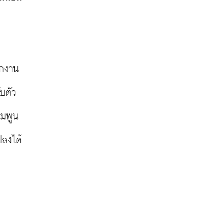
ักงาน
ตัว 
่มพูน
ลงได้
