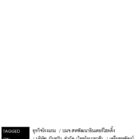
ธุรกิจโรงแรม
/
บมจ.สหพัฒนาอินเตอร์โฮลดิ้ง
TAGGED
/
บริษัท นันทวัน จำกัด (ไทยโอบายาชิ)
/
เครือสหพัฒน์