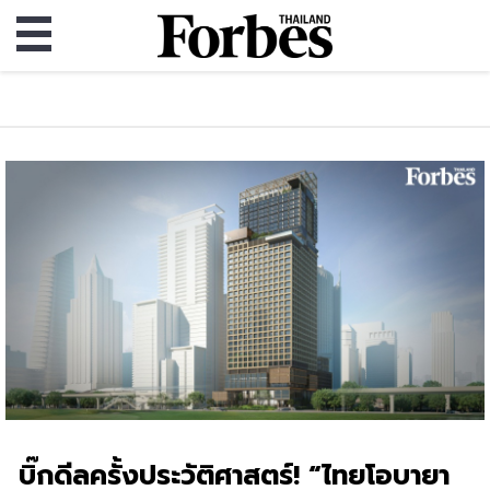
บิ๊กดีลครั้งประวัติศาสตร์! “ไทยโอบายา