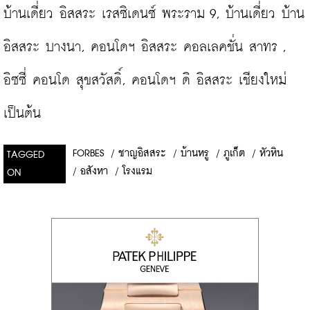
บ้านเดี่ยว อิสสระ เรสซิเดนซ์ พระราม 9, บ้านเดี่ยว บ้าน
อิสสระ บางนา, คอนโดฯ อิสสระ คอลเลคชั่น สาทร , 
อิซซี่ คอนโด สุขสวัสดิ์, คอนโดฯ ดิ อิสสระ เชียงใหม่ 
เป็นต้น
FORBES
/
ชาญอิสสระ
/
บ้านหรู
/
ภูเก็ต
/
หัวหิน
TAGGED
/
อสังหา
/
โรงแรม
ON