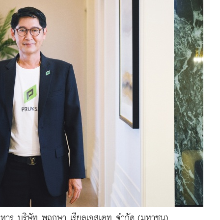
บริหาร บริษัท พฤกษา เรียลเอสเตท จำกัด (มหาชน)