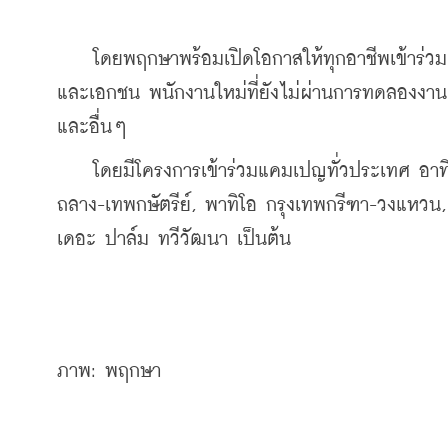
    โดยพฤกษาพร้อมเปิดโอกาสให้ทุกอาชีพเข้าร่วม
และเอกชน พนักงานใหม่ที่ยังไม่ผ่านการทดลองงาน ฟร
และอื่นๆ
    โดยมีโครงการเข้าร่วมแคมเปญทั่วประเทศ อาทิ บ
ถลาง-เทพกษัตรีย์, พาทิโอ กรุงเทพกรีฑา-วงแหว
เดอะ ปาล์ม ทวีวัฒนา เป็นต้น
ภาพ: พฤกษา