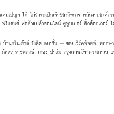
แคมเปญฯ ได้ ไม่ว่าจะเป็นเจ้าของกิจการ พนักงานองค์กร
ีแลนซ์ พ่อค้าแม่ค้าออนไลน์ ยูทูบเบอร์ ติ๊กต็อกเกอร์ ไรเ
้านกรีนเฮ้าส์ รังสิต สเตชั่น – ซอยเวิร์คพ้อยท์, พฤกษาวิ
น, ภัสสร ราชพฤกษ์, เดอะ ปาล์ม กรุงเทพกรีฑา-วงแหวน 