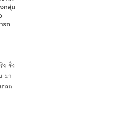
งกลุ่ม
 
มารถ
ริง จึง
ยม มา
มารถ 