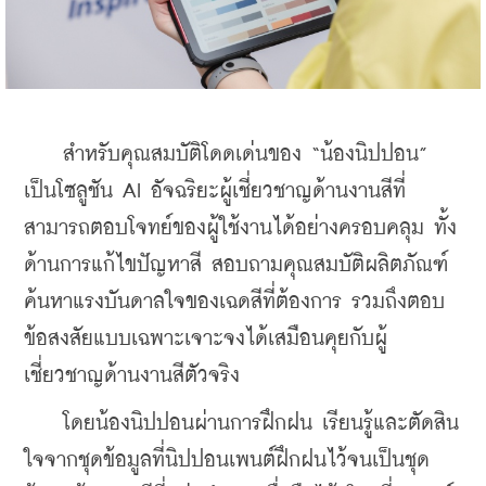
    สำหรับคุณสมบัติโดดเด่นของ “น้องนิปปอน” 
เป็นโซลูชัน AI อัจฉริยะผู้เชี่ยวชาญด้านงานสีที่
สามารถตอบโจทย์ของผู้ใช้งานได้อย่างครอบคลุม ทั้ง
ด้านการแก้ไขปัญหาสี สอบถามคุณสมบัติผลิตภัณฑ์ 
ค้นหาแรงบันดาลใจของเฉดสีที่ต้องการ รวมถึงตอบ
ข้อสงสัยแบบเฉพาะเจาะจงได้เสมือนคุยกับผู้
เชี่ยวชาญด้านงานสีตัวจริง
    โดยน้องนิปปอนผ่านการฝึกฝน เรียนรู้และตัดสิน
ใจจากชุดข้อมูลที่นิปปอนเพนต์ฝึกฝนไว้จนเป็นชุด