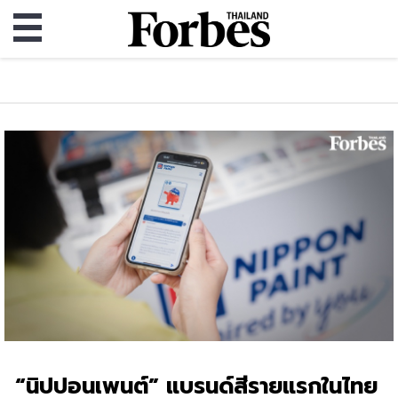
“นิปปอนเพนต์” แบรนด์สีรายแรกในไทย