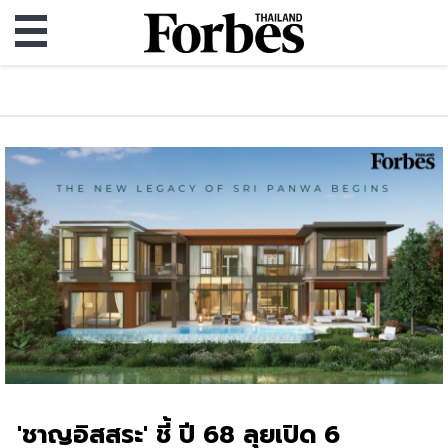
'ชาญอิสสระ' ชี้ ปี 68 ลุยเปิด 6