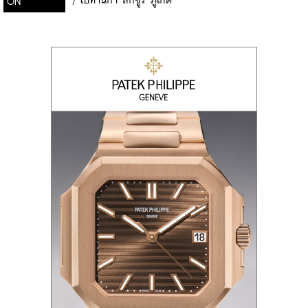
/
โบทานิก้า ลักซูรี่ ภูเก็ต
ON