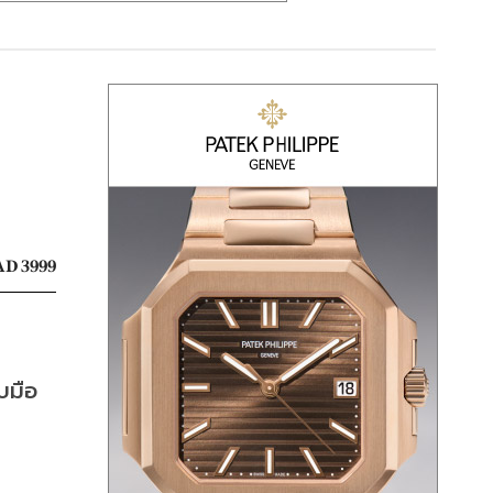
D 3999
บมือ