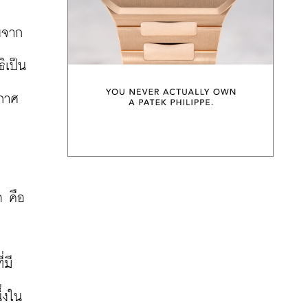
งจาก
ิเป็น
กาศ 
 คือ 
่มี
่งใน