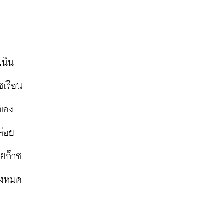
เนิน
ซเรือน
นของ
ล่อย
อยก๊าซ
้งหมด
