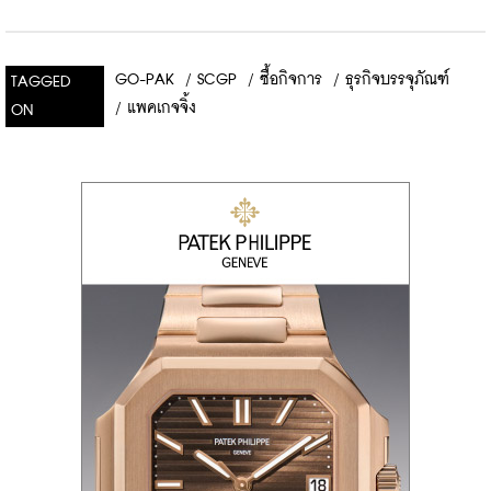
GO-PAK
/
SCGP
/
ซื้อกิจการ
/
ธุรกิจบรรจุภัณฑ์
TAGGED
/
แพคเกจจิ้ง
ON