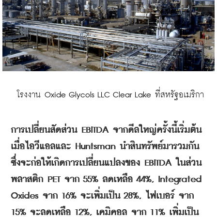
 โรงงาน Oxide Glycols LLC Clear Lake ที่สหรัฐอเมริกา
การเปลี่ยนสัดส่วน
 EBITDA 
จากดีลใหญ่ครั้งนี้เริ่มต้น
เมื่อไอวีแอลและ
 Huntsman 
นำสินทรัพย์มารวมกัน
ซึ่งจะก่อให้เกิดการเปลี่ยนแปลงของ
 EBITDA 
ในส่วน
พลาสติก
 PET 
จาก
 55% 
ลดเหลือ
 44%, Integrated 
Oxides 
จาก
 16% 
จะเพิ่มเป็น
 28%, 
ไฟเบอร์
จาก
15% 
จะลดเหลือ
 12%, 
เคมิคอล
จาก
 11% 
เพิ่มเป็น