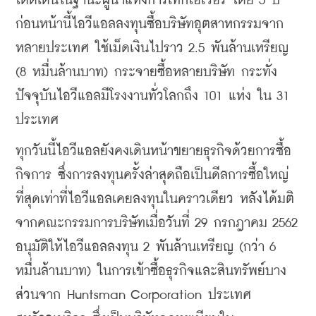
โดดเด่นในฐานะผู้นำแห่งการเทกโอเวอร์
โดย
 5 
ปี
ก่อนหน้านี้ไอวีแอลลงทุนซื้อบริษัทอุตสาหกรรมจาก
หลายประเทศ
ใช้เม็ดเงินไปราว
 2.5 
พันล้านเหรียญ
(8 
หมื่นล้านบาท
) 
กระจายซื้อหลายบริษัท
กระทั่ง
ปัจจุบันไอวีแอลมีโรงงานทั่วโลกถึง
 101 
แห่ง
ใน
 31 
ประเทศ
ทุกวันนี้ไอวีแอลยังคงเดินหน้าขยายธุรกิจด้วยการซื้อ
กิจการ
ซึ่งการลงทุนครั้งล่าสุดถือเป็นดีลการซื้อใหญ่
ที่สุดเท่าที่ไอวีแอลเคยลงทุนในคราวเดียว
หลังได้มติ
จากคณะกรรมการบริษัทเมื่อวันที่
 29 
กรกฎาคม
 2562 
อนุมัติให้ไอวีแอลลงทุน
 2 
พันล้านเหรียญ
 (
กว่า
 6 
หมื่นล้านบาท
) 
ในการเข้าซื้อธุรกิจและสินทรัพย์บาง
ส่วนจาก
 Huntsman Corporation 
ประเทศ