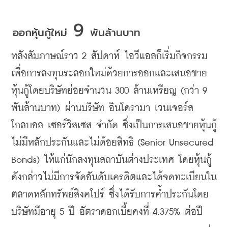
 9 
ออกหุ้นกู้ใหม่
พันล้านบาท
หลังสัมภาษณ์ราว
 2 
สัปดาห์
ไอวีแอลก็เริ่มกิจกรรม
เพื่อการลงทุนระลอกใหม่ด้วยการออกและเสนอขาย
หุ้นกู้โดยบริษัทย่อยจำนวน
 300 
ล้านเหรียญ
 (
กว่า
 9 
พันล้านบาท
) 
ผ่านบริษัท
อินโดรามา
เวนเจอร์ส
โกลบอล
เซอร์วิสเซส
จำกัด
ซึ่งเป็นการเสนอขายหุ้นกู้
ไม่มีหลักประกันและไม่ด้อยสิทธิ
 (Senior Unsecured 
Bonds) 
ให้แก่นักลงทุนสถาบันต่างประเทศ
โดยหุ้นกู้
ดังกล่าวไม่มีการจัดอันดับเครดิตและได้จดทะเบียนใน
ตลาดหลักทรัพย์สิงคโปร์
ซึ่งได้รับการค้ำประกันโดย
บริษัทมีอายุ
 5 
ปี
อัตราดอกเบี้ยคงที่
 4.375% 
ต่อปี