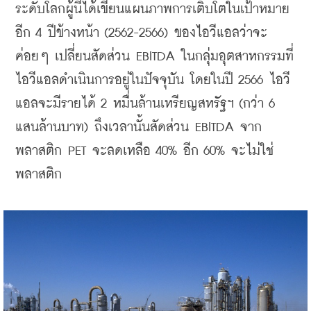
ระดับโลกผู้นี้ได้เขียนแผนภาพการเติบโตในเป้าหมาย
อีก
 4 
ปีข้างหน้า
 (2562-2566) 
ของไอวีแอลว่าจะ
ค่อยๆ
เปลี่ยนสัดส่วน
 EBITDA 
ในกลุ่มอุตสาหกรรมที่
ไอวีแอลดำเนินการอยู่ในปัจจุบัน
โดยในปี
 2566 
ไอวี
แอลจะมีรายได้
 2 
หมื่นล้านเหรียญสหรัฐฯ
 (
กว่า
 6 
แสนล้านบาท
) 
ถึงเวลานั้นสัดส่วน
 EBITDA 
จาก
พลาสติก
 PET 
จะลดเหลือ
 40% 
อีก
 60% 
จะไม่ใช่
พลาสติก