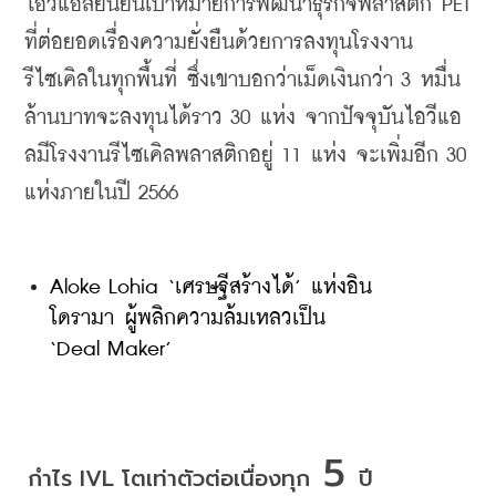
ไอวีแอลยืนยันเป้าหมายการพัฒนาธุรกิจพลาสติก
 PET 
ที่ต่อยอดเรื่องความยั่งยืนด้วยการลงทุนโรงงาน
รีไซเคิลในทุกพื้นที่
ซึ่งเขาบอกว่าเม็ดเงินกว่า
 3 
หมื่น
ล้านบาทจะลงทุนได้ราว
 30 
แห่ง
จากปัจจุบันไอวีแอ
ล
มีโรงงานรีไซเคิลพลาสติกอยู่
 11 
แห่ง
จะเพิ่มอีก
 30 
แห่งภายในปี
 2566
Aloke Lohia ‘เศรษฐีสร้างได้’ แห่งอิน
โดรามา ผู้พลิกความล้มเหลวเป็น 
‘Deal Maker’
 5 
กำไร IVL โตเท่าตัวต่อเนื่องทุก
ปี