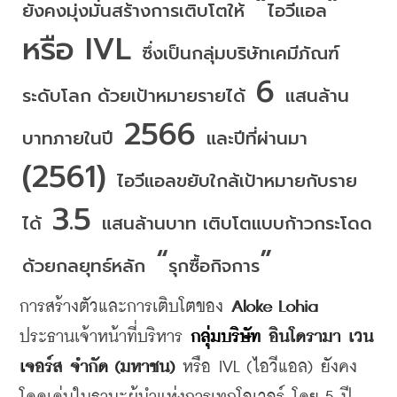
 “
” 
ยังคงมุ่งมั่นสร้างการเติบโตให้
ไอวีแอล
หรือ IVL 
ซึ่งเป็นกลุ่มบริษัทเคมีภัณฑ์
 6 
ระดับโลก
ด้วยเป้าหมายรายได้
แสนล้าน
 2566 
บาทภายในปี
และปีที่ผ่านมา
(2561) 
ไอวีแอลขยับใกล้เป้าหมายกับราย
 3.5 
ได้
แสนล้านบาท
เติบโตแบบก้าวกระโดด
 “
”
ด้วยกลยุทธ์หลัก
รุกซื้อกิจการ
การสร้างตัวและการเติบโตของ
 Aloke Lohia 
ประธานเจ้าหน้าที่บริหาร 
กลุ่มบริษัท
อินโดรามา
เวน
เจอร์ส
จำกัด
 (
มหาชน
) 
หรือ
 IVL (
ไอวีแอล
) 
ยังคง