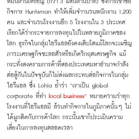
หมื่นล้านเหรียญ
 (
กว่า
 3 
แสนล้านบาท
) 
ซึ่งการเข้าซื้อ
กิจการ
 Huntsman 
ทำให้เพิ่มจำานวนพนักงาน
 1,200 
คน
และจำนวนโรงงานอีก 
5 
โรงงานใน
 3 
ประเทศ
เรียกได้ว่ากระจายการลงทุนไปในหลายภูมิภาคของ
โลก
ธุรกิจในกลุ่มไอวีแอลยังคงเติบโตแม้โลกจะเผชิญ
ภาวะเศรษฐกิจชะลอตัวหรือเกิดวิกฤตเศรษฐกิจ
แม้
กระทั่งสงครามการค้าที่สองประเทศมหาอำนาจกำลัง
ต่อสู้กันในปัจจุบันก็ไม่ส่งผลกระทบต่อกิจการในกลุ่ม
ไอวีแอล
ซึ่ง
 Lohia 
ย้ำว่า
 “
เราเป็น
 global 
corporate 
ที่ทำ
 local business”
หมายความว่าทุก
โรงงานที่ไอวีแอลมี
ล้วนทำกิจการในภูมิภาคนั้นๆ
ไม่
ได้ผูกติดกับการค้าโลก
กระนั้นเขาก็ประเมินความ
เสี่ยงในการลงทุนตลอดเวลา