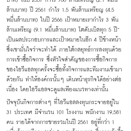
บาท
) 
ในปี
 2557 
กำไร
 700 
ล้านเหรียญ
 (2.1 
หมื่น
ล้านบาท
) 
ปี
 2561 
กำไร
 1.5 
พันล้านเหรียญ
 (4.5 
หมื่นล้านบาท
) 
ในปี
 2566 
เป้าหมายเรากำไร
 3 
พัน
ล้านเหรียญ
 (9.1 
หมื่นล้านบาท
) 
โตดับเบิลทุก
 5 
ปี
” 
เป็นผลประกอบการและเป้าหมายในอีก
 4 
ปีข้างหน้า
ซึ่งเขามั่นใจว่าจะทำได้
ภายใต้กลยุทธ์การลงทุนด้วย
การเข้าซื้อกิจการ
ซึ่งหัวใจสำคัญของการซื้อกิจการ
ของไอวีแอลทุกครั้งจะซื้อทั้งกิจการและทีมงานเข้ามา
ด้วยกัน
ทำให้องค์กรนั้นๆ
เดินหน้าธุรกิจได้อย่างต่อ
เนื่อง
โดยไอวีแอลจะดูแลเพียงแนวทางเท่านั้น
ปัจจุบันกิจการต่างๆ
ที่ไอวีแอลลงทุนกระจายอยู่ใน
31 
ประเทศ
มีจำนวน
 101 
โรงงาน
พนักงาน
 19,581 
คน
รายได้จากการขายรวมในปี
 2561 
อยู่ที่กว่า
 1 