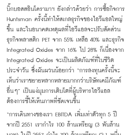
บิ๊กบอสสอินโดรามาฯ
ยังกล่าวด้วยว่า
การซื้อกิจการ
Huntsman 
ครั้งนี้ทำให้สเกลธุรกิจของไอวีแอลใหญ่
ขึ้น
และในอนาคตเหตุผลที่ไอวีแอลจะปรับสัดส่วน
ธุรกิจพลาสติก
 PET 
จาก
 55% 
เหลือ
 40% 
และธุรกิจ
Integrated Oxides 
จาก
 16% 
ไป
 28% 
ก็เนื่องจาก
Integrated Oxides 
จะเป็นผลิตภัณฑ์ที่ในชีวิต
ประจำวัน
ซึ่งผันผวนน้อยกว่า
 “
การลงทุนครั้งนี้จะ
เห็นว่าเราขยายหลากหลายมากกว่าบริษัทเคมีภัณฑ์
อื่นๆ
” 
เป็นแง่มุมการเติบโตที่ผู้บริหารไอวีแอล
ต้องการชี้ให้เห็นภาพที่ชัดเจนขึ้น
“
การเดินทางของเรา
 EBITDA 
เพิ่มเท่าตัวทุก
 5 
ปี
จากปี
 2551 
เรากำไร
 100 
ล้านเหรียญ
 (3 
พันล้าน