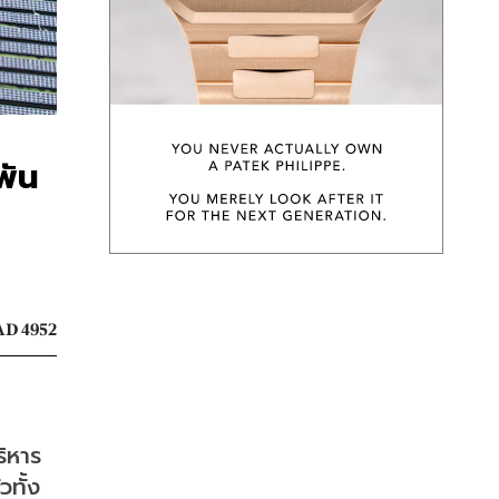
พัน
D 4952
ิหาร
ทั้ง