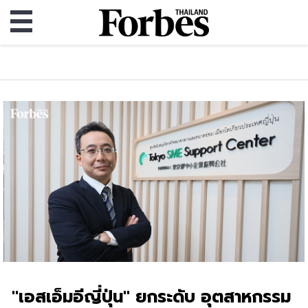
"เอสเอ็มอีญี่ปุ่น" ยกระดับ อุตสาหกรรม