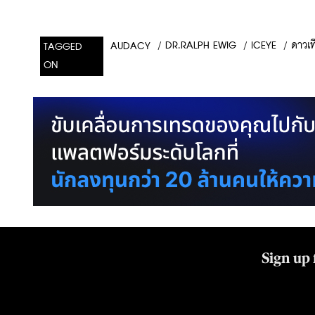
/
DR.RALPH EWIG
/
ICEYE
/
ดาวเท
AUDACY
TAGGED
ON
Sign up 