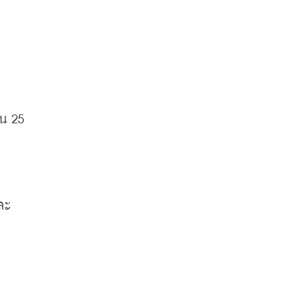
ิน
 25 
ละ