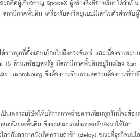
ละอดีตผู้เชี่ยวชาญ
 SpaceX 
ผู้สร้างสิ่งที่อาจ
ร
สถานีภาคพื้นดิน
เครื่องรับส่งวิทยุแบบมีเสาในตัวสำหรับผู
้จากทุกที่ตั้งแต่บนโลกไปถึงดวงจันทร์
และเนื่องจากระบ
าณ
 15 
ล้านเหรียญสหรัฐ
มีสถานีภาคพื้นดินอยู่ในเมือง
 San 
และ
 Luxembourg 
จึงต้องการจับกระแสความต้องการที่กำลั
 
เป็นเพราะบริษัทให้บริการภาพถ่ายดาวเทียมทุกวันนี้จะต้องร
บสถานีภาคพื้นดิน
จึงจะสามารถส่งภาพกลับลงมาให้โลก
งโลกกับอวกาศยังเกิดความล่าช้า
 (delay) 
ขณะที่ธุรกิจบนโ