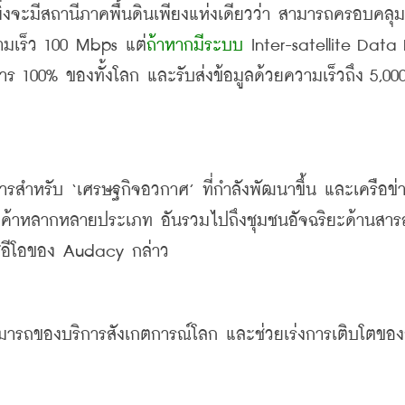
เพิ่งจะมีสถานีภาคพื้นดินเพียงแห่งเดียวว่า
สามารถครอบคลุม
ามเร็ว
 100 Mbps 
แต่
ถ้าหากมีระบบ
าร
 100% 
ของทั้งโลก
และรับส่งข้อมูลด้วยความเร็วถึง
 5,000
สารสำหรับ
 ‘
เศรษฐกิจอวกาศ
’ 
ที่กำลังพัฒนาขึ้น
และเครือข่
ลูกค้าหลากหลายประเภท
อันรวมไปถึงชุมชนอัจฉริยะด้านสา
ีอีโอของ
 Audacy 
กล่าว
ามารถของบริการสังเกตการณ์โลก
และช่วยเร่งการเติบโตขอ