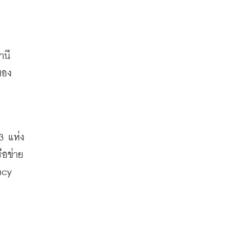
านี
ของ
3 
แห่ง
ือข่าย
 Audacy 