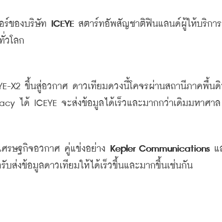
อร์ของบริษัท
 ICEYE 
สตาร์ทอัพสัญชาติฟินแลนด์ผู้ให้บริการ
ั่วโลก
YE-X2 
ขึ้นสู่อวกาศ
ดาวเทียมดวงนี้โคจรผ่านสถานีภาคพื้นด
acy 
ได้
 ICEYE 
จะส่งข้อมูลได้เร็วและมากกว่าเดิมมหาศาล
ูมิเศรษฐกิจอวกาศ
คู่แข่งอย่าง
 Kepler Communications 
แ
รับส่งข้อมูลดาวเทียมให้ได้เร็วขึ้นและมากขึ้นเช่นกัน