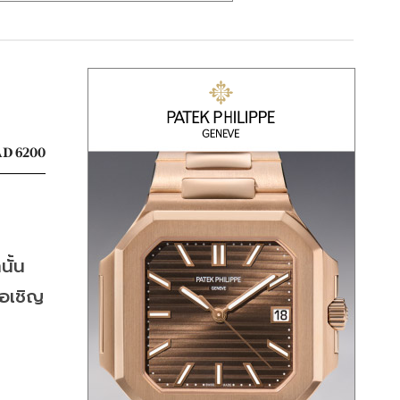
D 6200
นั้น
อเชิญ