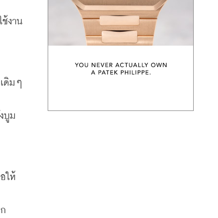
เรียกได้ว่าเป็น 
้ใช้งาน
บเดิมๆ
งบูม
อให้
ลก