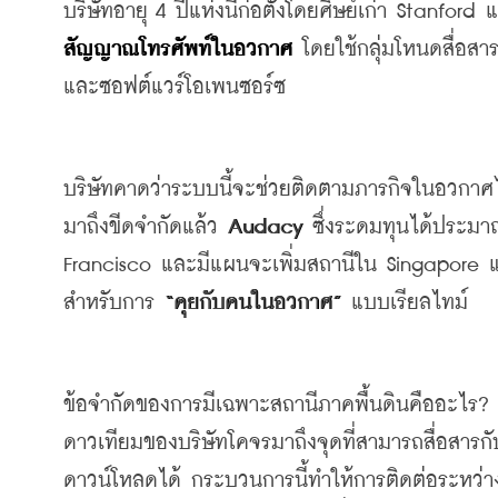
บริษัทอายุ
 4 
ปีแห่งนี้ก่อตั้งโดยศิษย์เก่า
 Stanford 
แ
สัญญาณโทรศัพท์ในอวกาศ
โดยใช้กลุ่มโหนดสื่อสา
และซอฟต์แวร์โอเพนซอร์ซ
บริษัทคาดว่าระบบนี้จะช่วยติดตามภารกิจในอวกาศได
มาถึงขีดจำกัดแล้ว
 Audacy 
ซึ่งระดมทุนได้ประม
Francisco 
และมีแผนจะเพิ่มสถานีใน
 Singapore 
สำหรับการ
 “
คุยกับคนในอวกาศ
” 
แบบเรียลไทม์
ข้อจำกัดของการมีเฉพาะสถานีภาคพื้นดินคืออะไร
?
ดาวเทียมของบริษัทโคจรมาถึงจุดที่สามารถสื่อสารกั
ดาวน์โหลดได้
กระบวนการนี้ทำให้การติดต่อระหว่า