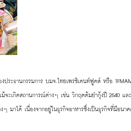
ะรองประธานกรรมการ บมจ.ไทยเพรซิเดนท์ฟูดส์ หรือ TFMA
 แม้จะเกิดสถานการณ์ต่างๆ เช่น วิกฤตต้มยำกุ้งปี 2540 แล
 มาได้ เนื่องจากอยู่ในธุรกิจอาหารซึ่งเป็นธุรกิจที่มีอนา