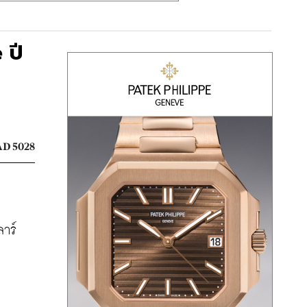
 ปี
D 5028
ลาร์