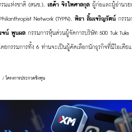
รมแห่งชาติ (สนช.), 
เอด้า จิรไพศาลกุล
 ผู้ก่อและผู้อำนว
Philanthropist Network (TYPN),
 พิธา ลิ้มเจริญรัตน์ 
กรรมก
โรจน์ พูนผล
 โดยกรรมการทั้ง 6 ท่านจะเป็นผู้คัดเลือกนักธุรกิจที่มีไอเดี
/
โครงการประกวดชิงทุน