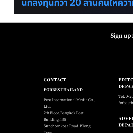
Sign up 
CONTACT
EDIT
DEPA
FORBES THAILAND
Tel. 0-2
Post International Media Co.,
forbest
Ltd.
7th Floor, Bangkok Post
ADVE
Building, 136
DEPA
Sunthornkosa Road, Klong
Toey,