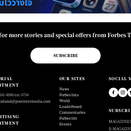
for more stories and special offers from Forbes 
SUBSCRIBE
ORIAL
OUR SITES
SOCIAL 
RTMENT
News
616-4666 ext.4734
Forbes lists
World
hailand@postintermedia.com
Leaderboard
SUBSCRI
Commentaries
RTISING
Forbes life
MAGAZINE 
RTMENT
Events
E-MAGAZIN