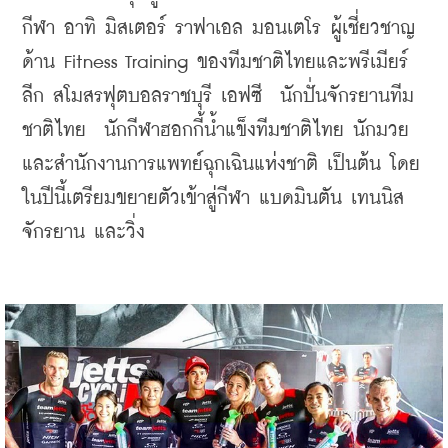
กีฬา อาทิ มิสเตอร์ ราฟาเอล มอนเตโร ผู้เชี่ยวชาญ
ด้าน Fitness Training ของทีมชาติไทยและพรีเมียร์
ลีก สโมสรฟุตบอลราชบุรี เอฟซี  นักปั่นจักรยานทีม
ชาติไทย  นักกีฬาฮอกกี้น้ำแข็งทีมชาติไทย นักมวย  
และสำนักงานการแพทย์ฉุกเฉินแห่งชาติ เป็นต้น โดย
ในปีนี้เตรียมขยายตัวเข้าสู่กีฬา แบดมินตัน เทนนิส 
จักรยาน และวิ่ง 