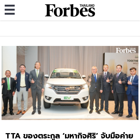
TTA ของตระกูล ‘มหากิจศิริ’ จับมือค่าย