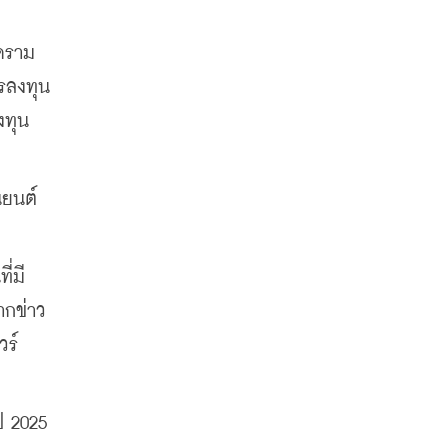
งคราม
รลงทุน
งทุน
นยนต์
ี่มี
ากข่าว
วร์
ี 2025 