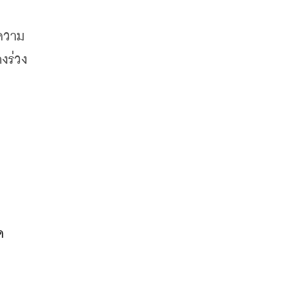
งความ
งร่วง
ด