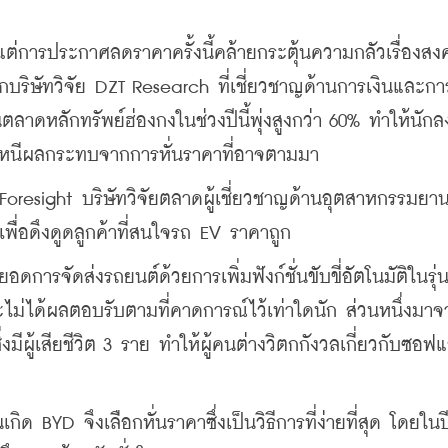
า แต่การประกาศลดราคาครั้งนี้คล้ายกระตุ้นความกลัวเรื่องส
บริษัทวิจัย DZT Research ที่เชี่ยวชาญด้านการเงินและกา
ตลาดหลักทรัพย์ฮ่องกงในช่วงปีนี้พุ่งสูงกว่า 60% ทำให้นักล
ลีกหนีผลกระทบจากการหั่นราคาที่อาจตามมา
resight บริษัทวิจัยตลาดผู้เชี่ยวชาญด้านอุตสาหกรรมยา
่อดึงดูดลูกค้าที่สนใจรถ EV ราคาถูก
ารจัดส่งรถยนต์ด้วยการเพิ่มฟังก์ชั่นขับขี่อัตโนมัติในรุ่นท
จะไม่ได้ผลตอบรับตามที่คาดการณ์ไว้เท่าใดนัก ส่วนหนึ่งมาจ
่งมีผู้เสียชีวิต 3 ราย ทำให้ผู้คนต่างวิตกกังวลเกี่ยวกับซอฟแ
กิด BYD จึงเลือกหั่นราคาซึ่งเป็นวิธีการที่ง่ายที่สุด โดยในป