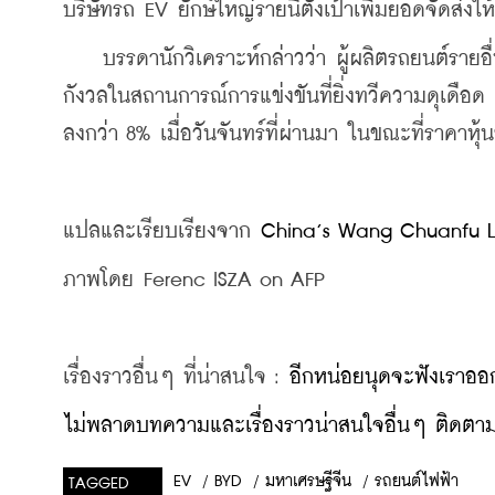
บริษัทรถ EV ยักษ์ใหญ่รายนี้ตั้งเป้าเพิ่มยอดจัดส่งให
    บรรดานักวิเคราะห์กล่าวว่า ผู้ผลิตรถยนต์รา
กังวลในสถานการณ์การแข่งขันที่ยิ่งทวีความดุเดื
ลงกว่า 8% เมื่อวันจันทร์ที่ผ่านมา ในขณะที่ราคา
แปลและเรียบเรียงจาก 
China’s Wang Chuanfu Los
ภาพโดย Ferenc ISZA on AFP
เรื่องราวอื่นๆ ที่น่าสนใจ : 
อีกหน่อยนุดจะฟังเราออก
ไม่พลาดบทความและเรื่องราวน่าสนใจอื่นๆ ติดตามเ
/
BYD
/
มหาเศรษฐีจีน
/
รถยนต์ไฟฟ้า
EV
TAGGED