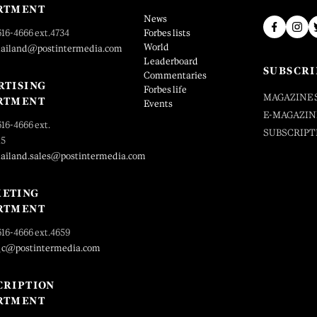
RTMENT
News
616-4666 ext.4734
Forbes lists
World
hailand@postintermedia.com
Leaderboard
SUBSCRI
Commentaries
RTISING
Forbes life
MAGAZINE 
RTMENT
Events
E-MAGAZIN
616-4666 ext.
SUBSCRIPT
25
hailand.sales@postintermedia.com
ETING
RTMENT
616-4666 ext.4659
_c@postintermedia.com
CRIPTION
RTMENT