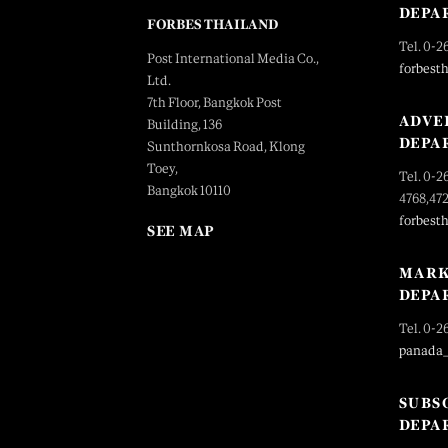
DEPA
FORBES THAILAND
Tel. 0-2
Post International Media Co.,
forbest
Ltd.
7th Floor, Bangkok Post
ADVE
Building, 136
DEPA
Sunthornkosa Road, Klong
Toey,
Tel. 0-2
Bangkok 10110
4768,47
forbest
SEE MAP
MARK
DEPA
Tel. 0-2
panada
SUBS
DEPA