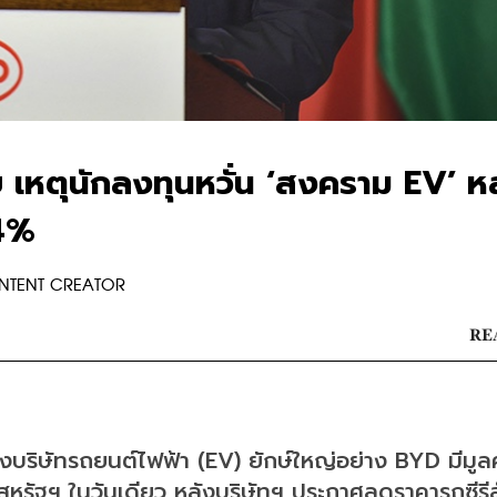
เหตุนักลงทุนหวั่น ‘สงคราม EV’ ห
4%
ONTENT CREATOR
RE
งบริษัทรถยนต์ไฟฟ้า (EV) ยักษ์ใหญ่อย่าง BYD มีมูลค
รัฐฯ ในวันเดียว หลังบริษัทฯ ประกาศลดราคารถซีรีส์