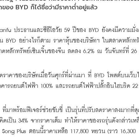
ง BYD ก็ได้ชื่อว่ามีราคาต่ำอยู่แล้ว
fu ประธานและซีอีโอวัย 59 ปีของ BYD ยังคงมีความมั่งคั
หุ้น BYD อย่างไรก็ตาม ราคาหุ้นของบริษัทฯ ในตลาดหลักทร
ลักทรัพย์เซินเจิ้นของจีน ลดลง 6.2% ณ วันจันทร์ที่ 26 
ราคาของบริษัทเมื่อวันศุกร์ที่ผ่านมา ที่ BYD โพสต์บนเว็บ
คารถยนต์ไฟฟ้า 100% และรถยนต์ไฟฟ้าปลั๊กอินไฮบริด 22 ร
ี่มาพร้อมฟีเจอร์ช่วยขับขี่ เป็นรุ่นที่ปรับลดราคาลงมากที่ส
คิดเป็น 34% จากราคาเต็ม ทำให้ราคาของรถรุ่นดังกล่าวเหล
น Song Plus ตอนนี้ราคาเหลือ 117,800 หยวน (ราว 16,300 