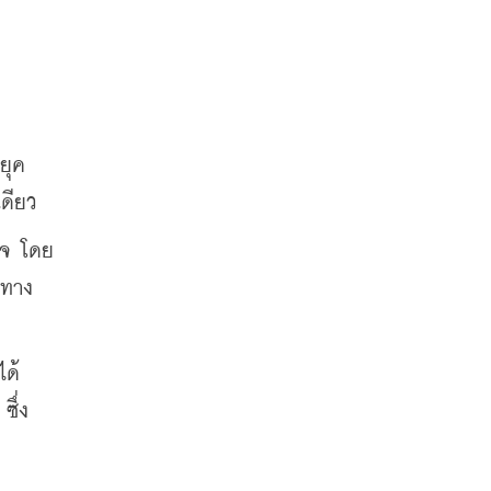
ยุค
เดียว 
ใจ 
โดย
าทาง
ได้
ซึ่ง