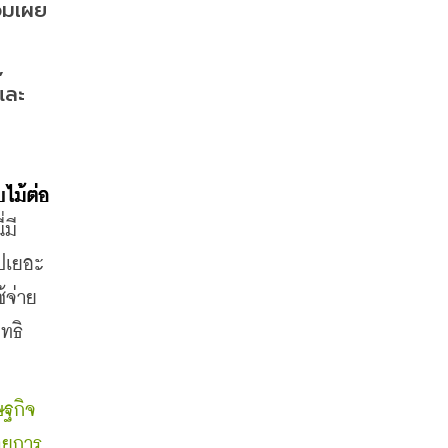
้อมเผย
 
และ
ไม้ต่อ
่มี
ปเยอะ 
้จ่าย
ทธิ
ษฐกิจ
วยการ