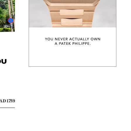
อบ
AD 1759