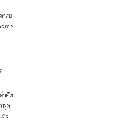
างครบ
ประสาท
 
่อ
่าตัด
รพูด
พและ