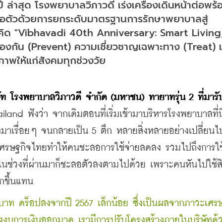
ล่าสุด โรงพยาบาลวิภาวดี เร่งเครื่องเดินหน้าต่อพร
ลอตัวด้วยการยกระดับมาตรฐานการรักษาพยาบาลสู่
คิด "Vibhavadi 40th Anniversary: Smart Living,
องกัน (Prevent) ความเชี่ยวชาญเฉพาะทาง (Treat) 
ภาพให้แก่สังคมทุกช่วงวัย
ษัท โรงพยาบาลวิภาวดี จำกัด (มหาชน) ทายาทรุ่น 2 ที่มารับ
land ฟังว่า จากเดิมตอนที่เริ่มเข้ามาบริหารโรงพยาบาลที่นี
โตมาเรื่อยๆ จนกลายเป็น 5 ตึก หลายสิ่งหลายอย่างเปลี่ยนไ
เศรษฐกิจไทยทำให้คนชะลอการใช้จ่ายลดลง รวมไปถึงการใช
่วงที่ผ่านมาก็ชะลอตัวลงตามไปด้วย เพราะคนหันไปใช้สิ
กขึ้นแทน
ล้านบาท ดร็อปลงจากปี 2567 เล็กน้อย ซึ่งเป็นผลจากภาวะเศร
างงบการเงินออกมาดู เรามีการปรับโครงสร้างภายในบริษัทด้