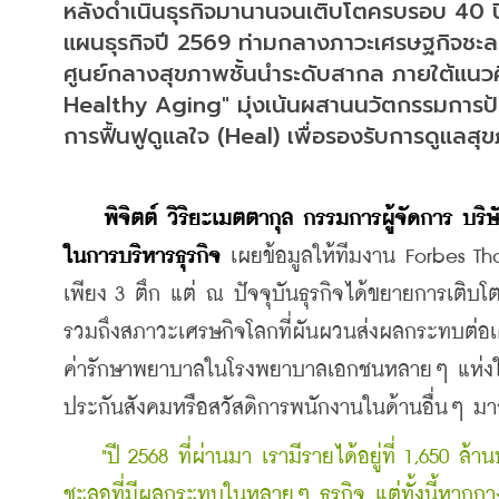
หลังดำเนินธุรกิจมานานจนเติบโตครบรอบ 40 ปี 
แผนธุรกิจปี 2569 ท่ามกลางภาวะเศรษฐกิจชะ
ศูนย์กลางสุขภาพชั้นนำระดับสากล ภายใต้แนว
Healthy Aging" มุ่งเน้นผสานนวัตกรรมการป้
การฟื้นฟูดูแลใจ (Heal) เพื่อรองรับการดูแลสุข
​    
พิจิตต์ วิริยะเมตตากุล กรรมการผู้จัดการ บริ
ในการบริหารธุรกิจ 
เผยข้อมูลให้ทีมงาน Forbes Thai
เพียง 3 ตึก แต่ ณ ปัจจุบันธุรกิจได้ขยายการเติบ
รวมถึงสภาวะเศรษกิจโลกที่ผันผวนส่งผลกระทบต่อ
ค่ารักษาพยาบาลในโรงพยาบาลเอกชนหลายๆ แห่งในช
ประกันสังคมหรือสวัสดิการพนักงานในด้านอื่นๆ มา
    "ปี 2568 ที่ผ่านมา เรามีรายได้อยู่ที่ 1,650 
ชะลอที่มีผลกระทบในหลายๆ ธุรกิจ แต่ทั้งนี้หากก