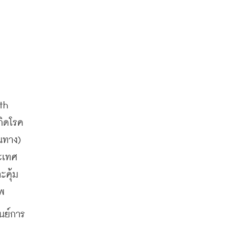
h 
ิดโรค 
ทาง) 
ะเทศ 
ะคุ้ม
าพ
นย์การ