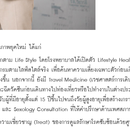
ขภาพยุคใหม่ ได้แก่ 
รุกตาม Life Style โดยโรงพยาบาลได้เปิดตัว Lifestyle Healt
กรมตามไลฟ์สไตล์จริง เพื่อค้นหาความเสี่ยงเฉพาะตัวก่อนเก
ขึ้น นอกจากนี้ ยังมี Travel Medicine (เวชศาสตร์การเดิน
รและฉีดวัคซีนก่อนเดินทางไปท่องเที่ยวหรือไปทำงานในต่างปร
ี่มีอายุตั้งแต่ 15 ปีขึ้นไปจนถึงวัยผู้สูงอายุเพื่อสร้างเกรา
่นใจ และ Sexology Consultation ที่ให้คำปรึกษาด้านเพศสภ
านความเชี่ยวชาญ (Treat) ของการดูแลรักษาโรคซับซ้อนด้วยศู