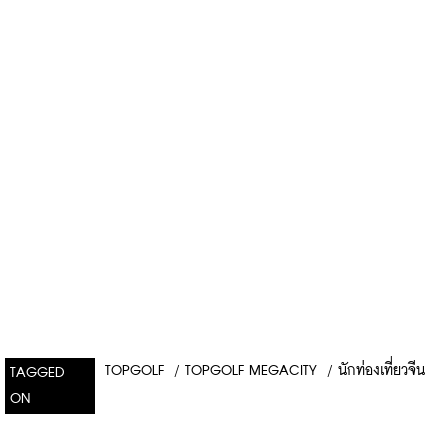
TOPGOLF
/
TOPGOLF MEGACITY
/
นักท่องเที่ยวจีน
TAGGED
ON