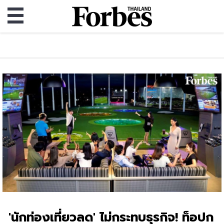
'นักท่องเที่ยวลด' ไม่กระทบธุรกิจ! ท็อปก