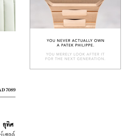
D 7089
อุทิศ 
ร์เซลล์