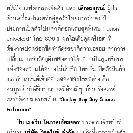
พรีเมียมแฟตการองชื่อดัง และ 
เด็กสมบูรณ์
 ผู้นำ
ด้านเครื่องปรุงรสที่อยู่คู่ครัวไทยมากว่า 80 ปี 
ประกาศเปิดตัวโปรเจกต์คอลแลบสุดพิเศษ "Fusion 
Unlocked" โดย SOURI ผุดไอเดียสุดครีเอต ที่
ต้องการปลดล็อกขีดจำกัดรสชาติความอร่อย จากการ
เปลี่ยนภาพจำวัตถุดิบของคาวให้กลายเป็นสุนทรียรส
แห่งของหวานได้อย่างไม่น่าเชื่อ โดยเริ่มเปิดตัวสินค้า
แรกกับแบรนด์เจ้าตลาดซอสของไทยอย่างเด็ก
สมบูรณ์ กับซีอิ๊วขาวขวดที่ต้องมีทุกบ้าน รังสรรค์
รสชาติความอร่อยเป็น 
“Smiley Boy Soy Sauce 
Fatcaron”
 วิน-เมธวิน โอภาสเอี่ยมขจร 
ประธานเจ้าหน้าที่
บริหาร 
บริษัท ริชสไมล์ จำกัด 
เผยถึงที่มาการเปิดตัว