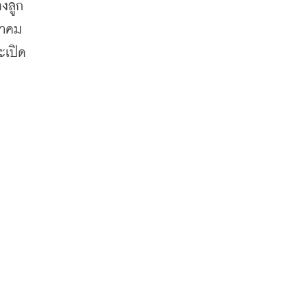
งลูก
นาคม
ะเปิด