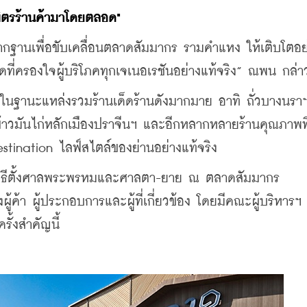
ธมิตรร้านค้ามาโดยตลอด"
ป็นรากฐานเพื่อขับเคลื่อนตลาดสัมมากร รามคำแหง ให้เติบโตอย
ดที่ครองใจผู้บริโภคทุกเจเนอเรชันอย่างแท้จริง” ณพน กล่า
กในฐานะแหล่งรวมร้านเด็ดร้านดังมากมาย อาทิ ถั่วบางนราฯ
 ข้าวมันไก่หลักเมืองปราจีนฯ และอีกหลากหลายร้านคุณภาพที
ination ไลฟ์สไตล์ของย่านอย่างแท้จริง
ัดพิธีตั้งศาลพระพรหมและศาลตา-ยาย ณ ตลาดสัมมากร 
้ค้า ผู้ประกอบการและผู้ที่เกี่ยวข้อง โดยมีคณะผู้บริหารฯ 
รั้งสำคัญนี้