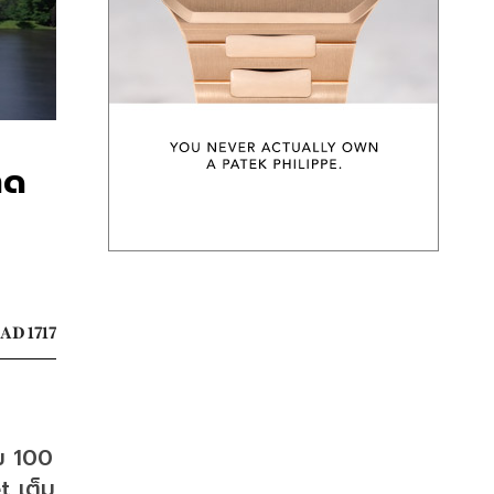
าด
AD 1717
ม 100 
 เต็ม