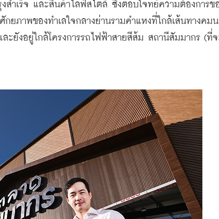
งสำเร็จ และสินค้าไลฟ์สไตล์ ซึ่งตอบโจทย์ความต้องการขอ
้วยศักยภาพของทำเลใจกลางย่านรามคำแหงที่ใกล้เส้นทางคม
ละยังอยู่ใกล้โครงการรถไฟฟ้าสายสีส้ม สถานีสัมมากร (ที่จ