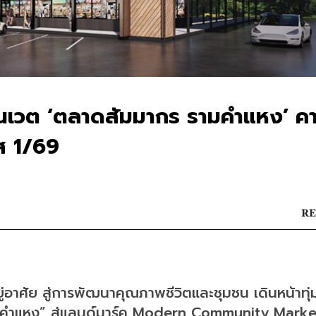
รีโนเวต ‘ตลาดสัมมากร รามคำแหง’ ค
าส 1/69
RE
ู่อาศัย สู่การพัฒนาคุณภาพชีวิตและชุมชน เดินหน้าทุ่
มคำแหง” สู่แลนด์มาร์ค Modern Community Market